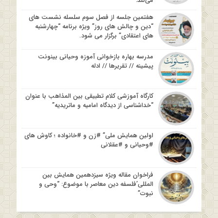
می‌کند:
هفتمین جلسه از فصل سوم سلسله نشست های
“دین و چالش های روز” ویژه برنامه “چهارشنبه
های اعتقادی” برگزار می شود.
مدرسه بهاره بازخوانی آموزه وحیانی بینونت
پیشینه // تقریرها // ادله
کارگاه آموزشی کلام تطبیقی بین المذاهب با عنوان
“خداشناسی از دیدگاه امامیه و ماتریدیه”
اولین همایش ملی” #زن و #خانواده ؛ کاوش های
#وحیانی و #عقلانی
فراخوان مقاله ویژه سیزدهمین همایش بین
المللی’فلسفه دین معاصر با موضوع: “وحی و
نبوت”