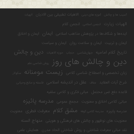
الاهیات تطبیقی بین الادیان
آسیب ها و چالش
آموزه های دینی
الهیات
الهیات زیارت
انجمن کلام
انجمن اسلامی
ایمان
ایده‌ها و شکاف‌ها در پژوهش مذاهب اسلامی
ایمان و اخلاق
ایمان و تربیت
ایمان و سلامت روان
ایمان و سیاست
دین و چالش
تاریخ کلام امامیه
جهان‌شناسی
حجاب
حوزه الاهیات
دین و چالش های روز
روش شناسی علم
زیست مومنانه
زبان تخصصی و اصطلاح شناسی کلامی
سکولار
عقل در اندیشه اسلامی
شرح آیات العقاید
عفاف
فلسفه و منابع وحیانی
قاعده دفع ضرر محتمل
مبانی فکری و کلامی سلفیه
مدرسه پائیزه
مبانی کلامی اخلاق و معنویت
مجمع عمومی
مشق کلام
معرفت فطری
مدرسه پاییزه
معنویت
مدرسه کلامی کوفه
منهاج السنه
معنویت های نوظهور و چالش های فرهنگی و هویتی
نقد مبانی معرفت شناختی و روش شناختی الحاد مدرن
همایش علمی