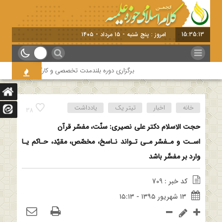
15:35:14
امروز : پنج شنبه - ۱۵ مرداد - ۱۴۰۵
برگزاری دوره بلندمدت تخصصی و کارگاه آموزشی کلام امامیه ب
خانه
اخبار
تیتر یک
یادداشت
38
حجت الاسلام دکتر علی نصیری: سنّت، مفسّر قرآن
اسـت و مـفسّر‌ مـی‌ تـواند نـاسخ، مخصّص، مقیّد، حـاکم یـا
وارد بر مفسَّر باشد
کد خبر : 709
۱۳ شهریور ۱۳۹۵ - ۱۵:۱۳