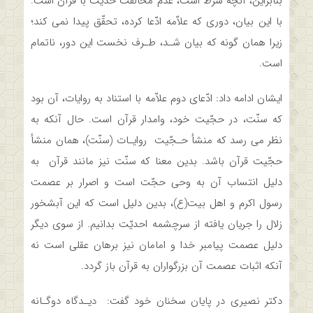
بنابراین، آنچه شرط است، عدم مخالفت حدیث با قرآن است.
با این بیان، دوری که علاّمه ادّعا کرده، تحقّق پیدا نمی کند؛
زیرا همان گونه که بیان شـد، طـرف‌ نخست‌ این‌ دور، ناتمام
است.
ایشان ادامه داد: ادّعای دوم علاّمه با استناد به روایات، آن بود
که سنّت، در حجّیت خود، وامدار قرآن است. حال آنکه به‌
نظر‌ می‌ رسد که منشأ حـجّیت ‌ ‌روایـات (سنّت)، همان منشأ
حجّیت قرآن باشد.‌ بدین معنا که سنّت‌ نیز‌ مانند قرآن به
دلیل انتساب آن به وحی حجّت است و اصرار بر عصمت
رسول اکرم و اهل‌ بیت(ع)،‌ بدین دلیل است که این آبشخور
زلال را جریان یافته از سرچشمه احدیّت‌ بدانیم.‌ از سوی دیگر
دلیل عصمت پیامبر خدا و امامان نیز برهان عقلی است نه
آنکه اثبات عصمت آن بزرگواران به قرآن باز گردد.
دکتر نصیری در پایان سخنان خود گفت: دیـدگاه دوگـانه