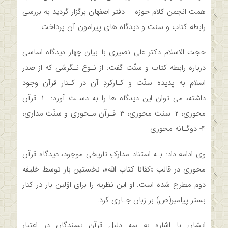
همت انجمن کلام حوزه – دفتر اصفهان برگزار گردید به بررسی
رابطه کتاب و سنت و دیدگاه های پیرامون آن پرداخت.
حجت الاسلام دکتر علی نصیری با بیان چهار دیدگاه اساسی
درباره رابطه کتاب و سنّت گفت: از نـوع‌ نـگرشی‌ که از صدر
اسلام به پدیده سنّت و کـارکردِ آن در کـنار قرآن وجود
داشته، می توان این دیدگاه ها را به دسـت آورد‌: ۱- قرآن
محوری، ۲- سنت محوری، ۳- قـرآن مـحوری و سنّت مداری،
۴- دوگـانه محوری
وی ادامه داد: بـه استناد مدارکِ تاریخی موجود، دیدگاه قرآن
محوری در قالب «کفانا کتاب‌ اللّه»،‌ نخستین‌ بار توسط خلیفه
دوم مطرح شده است. او این نظریه را برای‌ اوّلین‌ بار در کنار
بستر پیامبر(ص) بر زبان جـاری کرد.
ایشان با اشاره به سه دلیل قرآن بسندگان در اعتبار