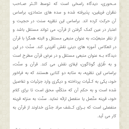
مـحوری، دیدگاه راسخی ‌‌است‌ که توسط اکـثر صـاحب
نظران فریقین، پذیرفته شده و سده های متمادی، براساس‌
آن‌ حرکت‌ کرده اند. براساس این نظریه سنت در حجیت و
اعتبار در عین کمک گرفتن از قرآن، می تواند مستقل باشد و
از نظر منبعیّت، به عنوان منبعی مستقل و البته همگرا با قرآن
در انعکاس آموزه های دینی نقش آفرینی کند. سنّت‌ در‌ این
دیدگاه بـه عنوان منبعی مستقل و در عرضِ قرآن مطرح است
و به طُرُق گوناگون، ایفای نقش می کند. قرآن‌ و سنّت،
براساس این نظریه، به‌ مثابه‌ دو‌ کتابی هستند که به فراخور
خود، یکی به کـلّیات پرداخته و دیگری وارد جزئیات و تفاصیل
شده است و به‌ حکم‌ آن‌ که متکلّم، محق است تا برای کلام
خود،‌ قرینه‌ متّصل یا منفصل ارائه نماید. سنّت به منزله قرینه
منفصلی است که بـرای کـشف مراد جدّی خداوند از قرآن‌ به‌
کار‌ می آید.