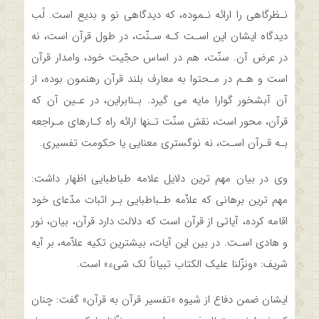
نـظرگاهی را ارائه نـموده، که دیدگاهی نو و بدیع است. لُب
دیدگاه ایشان این اسـت کـه سـنّت، در طول قرآن است، نه
در عرض آن. سنّت، هم‌ در‌ اساس حجّیت‌ خود، وامدار قرآن
است و هـم در مـحتوا به معارف بلند قرآن رهنمون بوده، از
آن آبشخور‌ گوارا مایه می گیرد. بـنابراین، در عـین آن که
قرآن، محور است،‌ نقش‌ سنّت تـنها ارائه راه کـارهای مـراجعه
بـه قـرآن اسـت، نه نوگستری معنایی یا‌ حکومت‌ تفسیری.
وی در بیان مهم ترین دلایل علامه طباطبایی اظهار داشت:
مهم ترین برهانی که علاّمه طـباطبایی بـر اثبات مدّعای خود
اقامه کرده، آیاتی از قرآن است که دلالت دارد قرآن، بیان، نور
و هادی اسـت. در بین این آیات، بیشترین تکیه علاّمه،‌ بر‌ آیه‌
شریف: «ونزّلنا علیک الکتاب تبیاناً لک شیء» است.‌
ایشان‌ ضمن دفاع از شیوه «تفسیر قرآن به قرآن» گفت: چنان