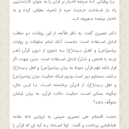
ب) روایاتی کـه عـرضه اخـبار بر‌ قرآن‌ را‌ به عنوان کارآمدترین
راه باز شـناختِ حـدیث‌ سره از ناسره، معرّفی کرده‌ و به
«اخبار عرضه» مـعروف انـد.‌
دکتر نصیری گفت: به نظر علاّمه، از‌ این‌ روایات، دو مطلب
قـابل اسـتفاده است: نخست آنکه تمام منقولات و روایات
پیامبر(ص) و اهـل‌ بـیت(ع)‌ بـه نحوی از درون قرآن (هـر‌
چـند‌ با فحص‌ و تدبّر)،‌ قـابل اسـتفاده است. بدین‌ جهت، اگر
قرار باشد فهم قرآن منوط به بیان پیامبر(ص) و اهل بـیت(ع)
بـاشد، مستلزم‌ دور‌ است ودوم اینکه حجّیت بیان پیامبر(ص)
و اهل‌ بـیت(ع)،‌ از‌ قـرآن‌ برخاسته اسـت. بـا‌ ایـن‌ حال،
چگونه ممکن اسـت حجّیت دلالت قرآن، به بیان ایشان
متوقّف باشد؟
حجت الاسلام علی نصیری سپس به ارزیابی ادله علامه
طباطبایی پرداخت و گفت: اولا اسـتناد بـه آیه ای که قرآن را