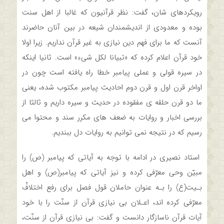
رویکردهای شان، گفت: نظر قرآنیون که غالبا از اهل سنت
بوده و معدودی از اندیشمندان شیعه در بین آنان حاضرند
آنست که ما برای فهم دین نیازی به غیر قرآن نداریم. زیرا اولا
خود قرآن اعلام کرده که «تبیانا لکل شیء» است. ثانیا اینکه
در سیره قولی و عملی پیامبر خطا راه یافته است چون در
اواخر قرن اول و قرن دوم احادیث پیامبر مکتوب شده، یعنی
ما دو قرن حلقه ی مفقوده در حدیث و سیره داریم و ثالثا از
بررسی اخبار و روایات به ضعف های مکرر سند و محتوا می
رسیم که در نتیجه نمی توانیم به روایات دل ببندیم.
استاد نصیری در ادامه با توجه به آیاتی که پیامبر (ص) را
مبیّن وحی معرّفی کرده و نیز آیاتی که پیامبر(ص) و اهل
بـیت(ع) را بـه عنوان حاملان قول فصل‌ برای‌ رفع‌ اختلافْ
معرّفی کرده اند، اعـلان بی نیازی قرآن از سنّت را با خود
آیات قرآن ناسازگار دانست و گفت: بی نیازی قرآن‌ از‌ سنّت،