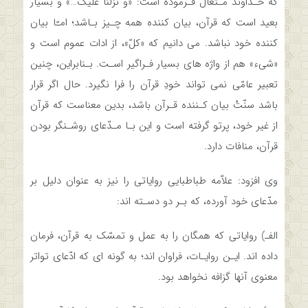
که خـداوند مـتعال فـرموده است: «و نزّلنا علیک…» و بسیار
بعید‌ است‌ که‌ قرآن، بیان کننده همه چـیز بـاشد؛ امـّا بیان
کننده خود نباشد. می‌ دانیم که «کلّ»، از ادات عموم است و
«شیء» هم از واژه های بسیار فـراگیر اسـت.‌ بـنابراین،‌ چنین‌
تعبیر عامّی نمی تواند خودِ قرآن را فرا نگیرد. حال اگر قرار
باشد سنّتْ بیان کـننده قـرآن باشد، بدین‌ معناست‌ که‌ قرآن
از غیر خود، پرتو گرفته است و این بـا مـدّعای روشـنگر بودن
قرآن، منافات‌ دارد.
وی افزود: علاّمه طباطبایی روایاتی را نیز به عنوان دلیل بر
مدّعای‌ خود‌ آورده،‌ که بـر دو دسـته اند:
الفـ) روایاتی که همگان را به عمل و تمسّک به قرآن،‌ فرمان‌
داده‌ اند. ایـن روایـات، فراوان اند؛ به گونه ای که ادّعای تواتر
معنوی‌ آنها‌ گزافه نخواهد بود.