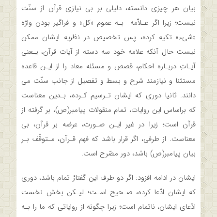
بیان‌ هر‌ چیزی دانسته، دلیلی بر بی نیازی قرآن از سنّت
نیست؛ زیرا اگر عـلاّمه ‌ ‌بـه عموم «کل» و فراگیر بودن واژه
«شیء» تکیه کرده، پس تخصیص در نظریه ایشان ممکن
نیست حال آنکه علامه خود سه دسته از آیات قرآن،‌ یـعنی‌
آیـاتِ دربـاره احکام، قصص و مسئله معاد را از ایـن قاعده
مستثنا و نیازمند شرح و بسط و تفصیل از‌ جانب‌ سنّت می
دانند. ثانیا دوری که ایشان تـرسیم کـرده، بـدین‌ معناست‌
که براساس این روایات، تمام منقولات‌ پیامبر(ص)،‌ بر گرفته‌ از‌
قرآن‌ است؛ زیرا در غیر‌ ایـن صـورت، عرضه بر قرآن، بی
معناست. از طرفی، اگر قرار باشد که فهم قـرآن،‌ مـتوقّف‌ بـر
بیان پیامبر(ص) باشد، دور مصّرح‌ است.
ایشان در ادامه افزود: اگر‌ دو‌ طرف‌ این گفتارْ تمام‌ باشد،‌ دوری
که ایشان ادّعا کرده، صـحیح اسـت؛ لیـکن بخش نخست
ادّعای ایشان، ناتمام است؛ زیرا چگونه‌ از‌ روایاتی‌ که ما را بـه