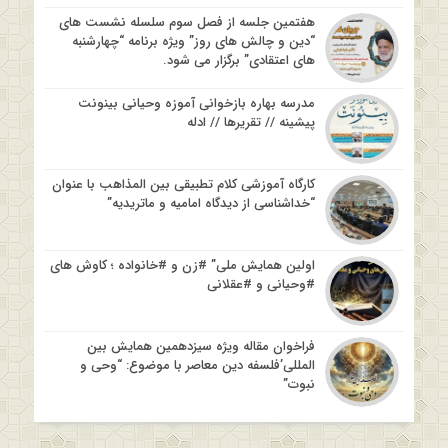
هفتمین جلسه از فصل سوم سلسله نشست های
“دین و چالش های روز” ویژه برنامه “چهارشنبه
های اعتقادی” برگزار می شود.
مدرسه بهاره بازخوانی آموزه وحیانی بینونت
پیشینه // تقریرها // ادله
کارگاه آموزشی کلام تطبیقی بین المذاهب با عنوان
“خداشناسی از دیدگاه امامیه و ماتریدیه”
اولین همایش ملی” #زن و #خانواده ؛ کاوش های
#وحیانی و #عقلانی
فراخوان مقاله ویژه سیزدهمین همایش بین
المللی’فلسفه دین معاصر با موضوع: “وحی و
نبوت”