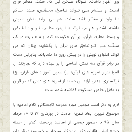
وی اظهار داشت: کـوتاه سـخن این که: سنّت، مفسّر قرآن
اسـت و مـفسّر‌ مـی‌ تـواند نـاسخ، مخصّص، مقیّد، حـاکم
یـا وارد بر مفسَّر باشد. سنّت، هم می تواند نقش تبیینی
داشته باشد و هم می تواند با آوردن مطالبی نـو و بـا قـبض‌
و بسط معارف قرآن، بر آن حکومت کند. بـه عـبارت دیـگر،
سـنّت مـی تـواندافق های قرآن را بگشاید؛ چنان که می
تواند افقهای نوینی را در پیش روی ما بنمایاند. بنابراین سنت
در برابر قرآن سه نقش اساسی را بر عهده دارد که عبارتند از:
الف) تقریر آموزه های قرآن؛ ب) تبیین آموز ه های قرآن؛ ج)
نوگستری، یعنی ارایه آن دسته از آموزه های دینی که در قرآن
به دلایل خاص مسکوت گذاشته شده است.
لازم به ذکر است دومین دوره مدرسه تابستانی کلام امامیه با
موضوع تبیین ابعاد نظریه امامت در روزهای ۲۶ تا ۲۸ مرداد
سال ۹۵ با حضور جمعی از اساتید برجسته کلام از جمله
حجج اسلام آقایان دکتر برنجکار، سبحانی، خسروپناه، قدردان