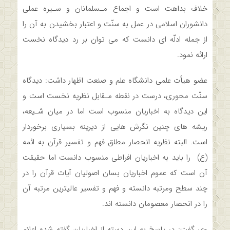
خلاف بداهت است و اجماع‌ مـسلمانان‌ و سـیره عملی
دانشوران‌ اسلامی‌ در‌ عمل‌ به‌ سنّت و اعتبار‌ بخشیدن‌ به آن را
از جمله ادلّه ای دانست که می‌ توان‌ بر‌ رد دیدگاه نخست
ارائه نمود.
عضو هیأت علمی دانشگاه علم و صنعت اظهار داشت: دیدگاه
سنّت محوری، درست در نقطه مـقابل نظریه نخست است و
این دیدگاه به‌ اخباریان‌ منسوب‌ است اما در میان شـیعه،
ریشه های چنین نگرش هایی از دیرینه بسیاری برخوردار
است. البته نظریه انحصار مطلق فهم و تفسیر قرآن به ائمه
(ع) را باید به اخباریان افراطی منسوب دانست اما حقیقت
آن است که عموم اخباریان بسان اصولیان آیات قرآن را در
چند سطح ومرتبه دانسته و فهم و تفسیر عالیترین مرتبه آن
را در انحصار معصومان دانسته اند.
وی گفت: در پاسخ به این دسته از اخباریان گفته شده اعلام