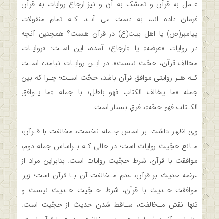
عـمل به قرآن‌ و تمسّک‌ به‌ آن‌ و نیز ارجاع روایات به قرآن
فرمان داده اند، به دست می آیـد کـه تمام منقولات
پیامبر(ص) یا اهل بیت(ع) در قرآن هست؟ همچنین آنچه‌
در‌ روایات «عرضه» یا «ارجاع» آمده، این اسـت: «روایـات
مخالفِ قرآن، حجّت نیست». در ایـن روایـات نیامده اسـت
کـه هـر روایتی موافق قرآن باشد، حجّت اسـت؛ چـرا که بین‌
جمله‌ «ما یخالف الکتاب فهو باطل» با جمله «ما یـوافق
الکـتاب فهو حجّه»، فرقِ بسیار است.
وی اظهار داشت: بر اساس جـمله نخست، مخالفت با قـرآن،
مـانع حجّیت‌ روایات‌ است؛ در حالی کـه بـراساس‌ جمله‌ دوم،
موافقت با قرآن، شرط حجّیت روایات است. بنابراین مراد از
عرضه حدیث بر قرآن، عدم مـخالفت آن بـا قرآن است؛ زیرا
موافقت حـدیث با قرآن، شرط حـجّیت حـدیث نیست و
تنها نقش مـخالفت، سـاقط شدن حدیث از حجّیت‌ است.‌