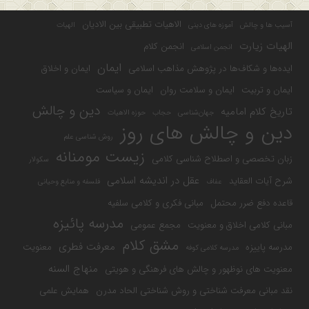
الاهیات تطبیقی بین الادیان
آسیب ها و چالش
آموزه های دینی
الهیات
الهیات زیارت
انجمن کلام
انجمن اسلامی
ایمان
ایده‌ها و شکاف‌ها در پژوهش مذاهب اسلامی
ایمان و اخلاق
ایمان و تربیت
ایمان و سلامت روان
ایمان و سیاست
دین و چالش
تاریخ کلام امامیه
جهان‌شناسی
حجاب
حوزه الاهیات
دین و چالش های روز
روش شناسی علم
زیست مومنانه
زبان تخصصی و اصطلاح شناسی کلامی
سکولار
عقل در اندیشه اسلامی
شرح آیات العقاید
عفاف
فلسفه و منابع وحیانی
قاعده دفع ضرر محتمل
مبانی فکری و کلامی سلفیه
مدرسه پائیزه
مبانی کلامی اخلاق و معنویت
مجمع عمومی
مشق کلام
معرفت فطری
مدرسه پاییزه
معنویت
مدرسه کلامی کوفه
منهاج السنه
معنویت های نوظهور و چالش های فرهنگی و هویتی
نقد مبانی معرفت شناختی و روش شناختی الحاد مدرن
همایش علمی