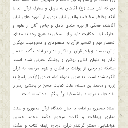
این که اهل بیت (ع) آگاهان به تأویل و معارف قرآن اند یا
آنکه بخاطر مخاطب واقعی قرآن بودن، از آموزه های قرآن
آگاهند، همگی از بهره مندی کامل و جامع آنان از علوم و
معارف قرآن حکایت دارد و این سخن به هیچ وجه به معنای
انحصار فهم و تفسیر قرآن به معصومان و محرومیت دیگران
از آن نیست زیرا در قرآن بر تفکر و تدبر در آیات تأکید شده و
قرآن به عنوان کتابی روشن و روشنگر معرفی شده است.
چنانکه در برخی از روایات بر امکان و لزوم مراجعه به قرآن
تأکید شده است. به عنوان نمونه امام صادق (ع) در پاسخ به
زراره و محمد بن مسلم، علت کفایت مسح بر بخشی ازسر را
مفاد «باء » درآیه «…وَامْسَحُوا برِؤُوسِکُمْ… » دانسته است.
استاد نصیری در ادامه به بیان دیدگاه قرآن محوری و سنت
مداری پرداخت و گفت: مرحوم علاّمه‌ محمد‌ حسین
طباطبایی، مفسّر گرانقدر قرآن، درباره رابطه کتاب و سنّت،