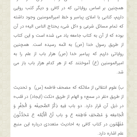
همچنین بر اساس روایاتی که در کافی و دیگر کتب روایی
داریم، کتابی با املای پبامبر و خط امیرالمومنین وجود داشته
که تمام مسائل شرعی و «کل شیء یحتاج الناس الیه» در آن
بوده که از آن به کتاب جامعه یاد می شده است و این کتاب
از طریق رسول خدا (ص) به ائمه رسیده است. همچنین
روایاتی داریم که پیامبر خدا (ص) هزار باب از علم را به
امیرالمومنین (ع) آموختند که از هر کدام هزار باب باز می
شد.
ب) علوم انتقالی از ملائکه که مصحف فاطمه (س) و تحدیث
از طریق «نقر در سمع» و الهام از طریق «نکت (ایجاد) در قلب»
در ذیل آن قرار دارد. دو باب فِیهِ ذِکْرُ الصَّحِیفَه وَ الْجَفْرِ وَ
الْجَامِعَه وَ مُصْحَفِ فَاطِمَه ع‏ و باب أنَّ الْأَئِمَّه ع مُحَدَّثُونَ
مُفَهَّمُون در کتاب کافی به احادیث متعددی درباره این منبع
علم اشاره دارد.