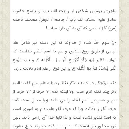
ماجرای پرسش شخص از روایت الف باب و پاسخ حضرت
صادق علیه السلام: الف باب / جامعه / الجفر/ مصحف فاطمه
(س) /!!) / علمی که آن به آن داره میاد…!
ج) علوم اخذ شده از خداوند که این دسته نیز شامل علم
الهامی از طریق روح القدس و علم به اسم اعظم خداست که
ابوابی نظیر فِیهِ ذِکْرُ الْأَرْوَاحِ الَّتِی فِی الْأَئِمَّه ع‏ و باب الرُّوحِ
الَّتِی یُسَدِّدُ اللَّهُ بِهَا الْأَئِمَّه ع بر این نوع از علم امام دلالت دارد.
دکتر برتجکار در ادامه با ذکر نکاتی درباره علم امام گفت: البته
ذکر چند نکته لازم است اولا اینکه ائمه ۷۲ حرف از ۷۳ حرف از
علم و همچنین اسم اعظم را می دانند زیرا محال است ائمه
حرف آخر را بدانند چرا که حرف آخر علم، علم به اموری است
که اصلا تقدیر نشده است و لذا تنها خدا آن را می داند. دلیل
این محذور نیز آنست که علم تا از ذات خداوند خاج نشود،