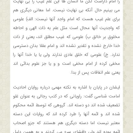
را امام داراست لکن ما انسان ها این علم غیب را بی نهایت
می بینیم حال آنکه بی نهایت نیست. اما معانی دیگری هم
برای علم غیب هست که امام واجد آنها نیست: الف) علومی
که واجدیت آنها محال است مثل علم به ذات الهی و احاطه
مخلوق بر خالق ب) علومی که غیب مطلق اند، یعنی از ذات
خدا خارج نشده و تقدیر نشده اند و امام عقلا بدان دسترسی
ندارد. ج) علومی که خلق عادی ندارند ولی یا یا خدا آنها را
مخفی کرده از امام مخفی است و و یا جز علوم بدائی اند
یعنی علم اتفاقات پس از بدا.
ایشان در پایان با اشاره به نکته مهمی درباره روایان احادیث
امامت شناسی گفت: راویانی که در کتب رجالی به عنوان غلو
تضعیف شده اند دو دسته اند. گروهی که توسط ائمه محکوم
شده اند و ائمه آنها را طرد کرده اند که روایات این دسته
معتبر نیست اما دسته دیگری هم هستند که جزو اصحاب
ائمه بوده اند ولی «افشای سر» می کردند و به همین دلیل