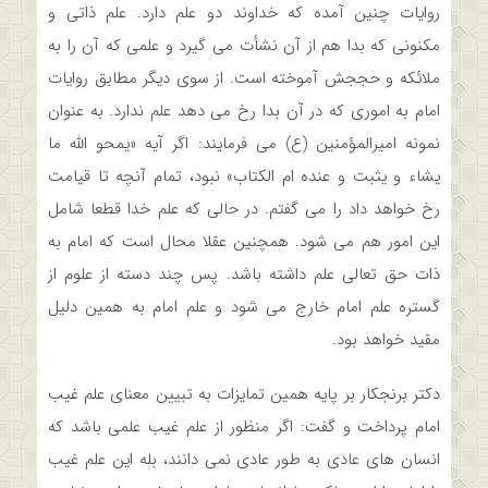
روایات چنین آمده که خداوند دو علم دارد. علم ذاتی و
مکنونی که بدا هم از آن نشأت می گیرد و علمی که آن را به
ملائکه و حججش آموخته است. از سوی دیگر مطابق روایات
امام به اموری که در آن بدا رخ می دهد علم ندارد. به عنوان
نمونه امیرالمؤمنین (ع) می فرمایند: اگر آیه «یمحو الله ما
یشاء و یثبت و عنده ام الکتاب» نبود، تمام آنچه تا قیامت
رخ خواهد داد را می گفتم. در حالی که علم خدا قطعا شامل
این امور هم می شود. همچنین عقلا محال است که امام به
ذات حق تعالی علم داشته باشد. پس چند دسته از علوم از
گستره علم امام خارج می شود و علم امام به همین دلیل
مقید خواهد بود.
دکتر برنجکار بر پایه همین تمایزات به تبیین معنای علم غیب
امام پرداخت و گفت: اگر منظور از علم غیب علمی باشد که
انسان های عادی به طور عادی نمی دانند، بله این علم غیب