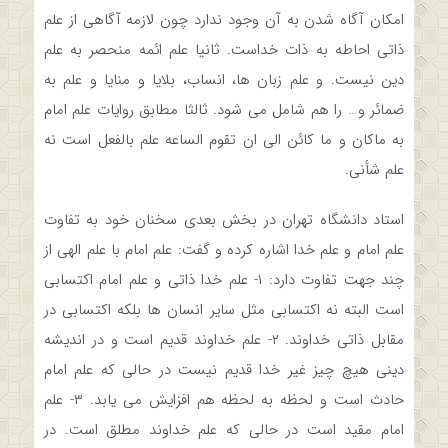
امکان آگاه شدن به آن وجود ندارد چون لازمه آگاهی از علم
ذاتی احاطه به ذات خداست. ثانیا علم ائمه منحصر به علم
دین نیست. و علم زبان ها، انساب، بلایا و منایا و علم به
ضمائر و… را هم شامل می شود. ثالثا مطابق روایات علم امام
به ماکان و ما کائن الی ان تقوم الساعه علم بالفعل است نه
علم شأنی.
استاد دانشگاه تهران در بخش بعدی سخنان خود به تفاوت
علم امام و علم خدا اشاره کرده و گفت: علم امام با علم الهی از
چند جهت تفاوت دارد: ۱- علم خدا ذاتی و علم امام اکتسابی
است البته نه اکتسابی مثل سایر انسان ها بلکه اکتسابی در
مقابل ذاتی خداوند. ۲- علم خداوند قدیم است و در اندیشه
دینی هیچ چیز غیر خدا قدیم نیست در حالی که علم امام
حادث است و لحظه به لحظه هم افزایش می یابد. ۳- علم
امام مقید است در حالی که علم خداوند مطلق است. در