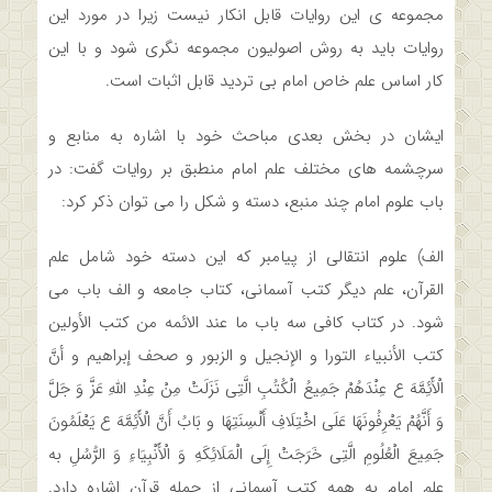
مجموعه ی این روایات قابل انکار نیست زیرا در مورد این
روایات باید به روش اصولیون مجموعه نگری شود و با این
کار اساس علم خاص امام بی تردید قابل اثبات است.
ایشان در بخش بعدی مباحث خود با اشاره به منابع و
سرچشمه های مختلف علم امام منطبق بر روایات گفت: در
باب علوم امام چند منبع، دسته و شکل را می توان ذکر کرد:
الف) علوم انتقالی از پیامبر که این دسته خود شامل علم
القرآن، علم دیگر کتب آسمانی، کتاب جامعه و الف باب می
شود. در کتاب کافی سه باب ما عند الائمه من کتب الأولین
کتب الأنبیاء التورا و الإنجیل و الزبور و صحف إبراهیم و‏ أنَّ
الْأَئِمَّهَ ع عِنْدَهُمْ جَمِیعُ الْکُتُبِ الَّتِی نَزَلَتْ مِنْ عِنْدِ اللَّهِ عَزَّ وَ جَلَّ
وَ أَنَّهُمْ یَعْرِفُونَهَا عَلَى اخْتِلَافِ أَلْسِنَتِهَا و بَابُ أَنَّ الْأَئِمَّهَ ع یَعْلَمُونَ
جَمِیعَ الْعُلُومِ الَّتِی خَرَجَتْ إِلَى الْمَلَائِکَهِ وَ الْأَنْبِیَاءِ وَ الرُّسُلِ به
علم امام به همه کتب آسمانی از جمله قرآن اشاره دارد.