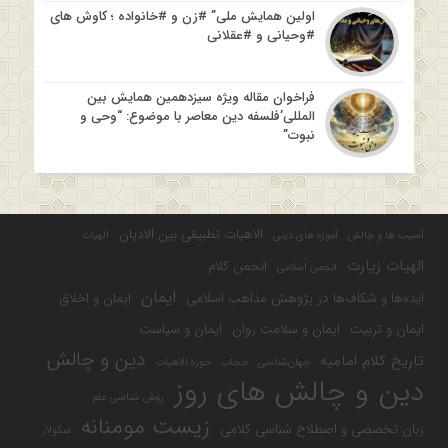
اولین همایش ملی” #زن و #خانواده ؛ کاوش های
#وحیانی و #عقلانی
فراخوان مقاله ویژه سیزدهمین همایش بین
المللی’فلسفه دین معاصر با موضوع: “وحی و
نبوت”
الاهیات تطبیقی بین الادیان
آسیب ها و چالش
آموزه های دینی
الهیات
الهیات زیارت
انجمن کلام
انجمن اسلامی
ایمان
ایده‌ها و شکاف‌ها در پژوهش مذاهب اسلامی
ایمان و اخلاق
ایمان و تربیت
ایمان و سلامت روان
ایمان و سیاست
دین و چالش
تاریخ کلام امامیه
جهان‌شناسی
حجاب
حوزه الاهیات
دین و چالش های روز
روش شناسی علم
زیست مومنانه
زبان تخصصی و اصطلاح شناسی کلامی
سکولار