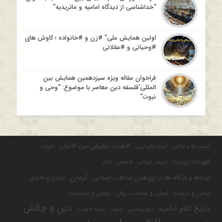
“خداشناسی از دیدگاه امامیه و ماتریدیه”
اولین همایش ملی” #زن و #خانواده ؛ کاوش های
#وحیانی و #عقلانی
فراخوان مقاله ویژه سیزدهمین همایش بین
المللی’فلسفه دین معاصر با موضوع: “وحی و
نبوت”
الاهیات تطبیقی بین الادیان
آسیب ها و چالش
آموزه های دینی
الهیات
الهیات زیارت
انجمن کلام
انجمن اسلامی
ایمان
ایده‌ها و شکاف‌ها در پژوهش مذاهب اسلامی
ایمان و اخلاق
ایمان و تربیت
ایمان و سلامت روان
ایمان و سیاست
دین و چالش
تاریخ کلام امامیه
جهان‌شناسی
حجاب
حوزه الاهیات