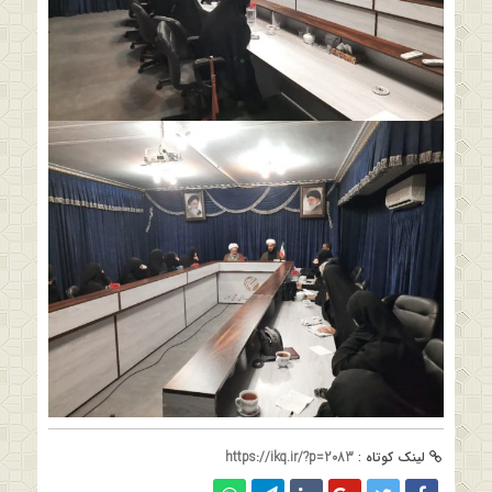
لینک کوتاه :
https://ikq.ir/?p=2083