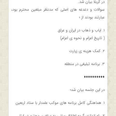
در کربلا بیان شد.
سوالات و دغدغه های اصلی که مدنظر مبلغین محترم بود،
عبارتند بودند از ؛
۱. ایاب و ذهاب در ایران و عراق
( تاریخ اعزام و نحوه ی اعزام)
۲. کمک هزینه ی زیارت
۳. برنامه تبليغی در منطقه
♦️♦️♦️♦️♦️♦️♦️♦️♦️♦️
در این جلسه بیان شد؛
۱. هماهنگی کامل برنامه های موکب علمدار با ستاد اربعین
۲. راه اندازی گروه اطلاع رسانی به مبلغین محترم در ایتا