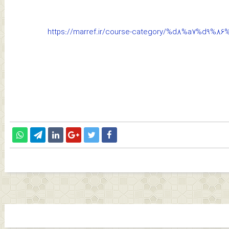
https://marref.ir/course-category/%d8%a7%d