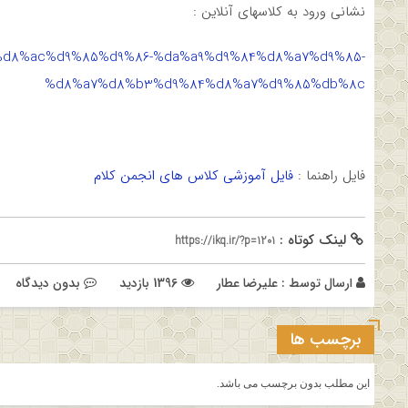
نشانی ورود به کلاسهای آنلاین :
9%86%d8%ac%d9%85%d9%86-%da%a9%d9%84%d8%a7%d9%85-
%d8%a7%d8%b3%d9%84%d8%a7%d9%85%db%8c
فایل راهنما :
فایل آموزشی کلاس های انجمن کلام
لینک کوتاه :
https://ikq.ir/?p=1201
ارسال توسط :
علیرضا عطار
1396 بازدید
بدون دیدگاه
برچسب ها
این مطلب بدون برچسب می باشد.