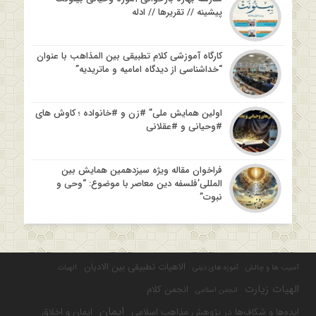
پیشینه // تقریرها // ادله
کارگاه آموزشی کلام تطبیقی بین المذاهب با عنوان
“خداشناسی از دیدگاه امامیه و ماتریدیه”
اولین همایش ملی” #زن و #خانواده ؛ کاوش های
#وحیانی و #عقلانی
فراخوان مقاله ویژه سیزدهمین همایش بین
المللی’فلسفه دین معاصر با موضوع: “وحی و
نبوت”
الاهیات تطبیقی بین الادیان
آسیب ها و چالش
آموزه های دینی
الهیات
الهیات زیارت
انجمن کلام
انجمن اسلامی
ایمان
ایده‌ها و شکاف‌ها در پژوهش مذاهب اسلامی
ایمان و اخلاق