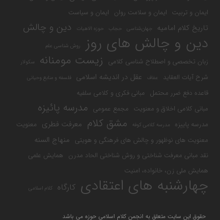
ایمان و تربیت
ایمان و سلامت روان
ایمان و سیاست
دین و چالش
تاریخ کلام امامیه
جهان‌شناسی
حجاب
حوزه الاهیات
دین و چالش های روز
روش شناسی علم
زیست مومنانه
زبان تخصصی و اصطلاح شناسی کلامی
سکولار
عقل در اندیشه اسلامی
شرح آیات العقاید
عفاف
فلسفه و منابع وحیانی
قاعده دفع ضرر محتمل
مبانی فکری و کلامی سلفیه
مدرسه پائیزه
مبانی کلامی اخلاق و معنویت
مجمع عمومی
مشق کلام
معرفت فطری
مدرسه پاییزه
معنویت
مدرسه کلامی کوفه
منهاج السنه
معنویت های نوظهور و چالش های فرهنگی و هویتی
نقد مبانی معرفت شناختی و روش شناختی الحاد مدرن
همایش علمی
همایش ملی زن، خانواده، امنیت
چهارشنبه های اعتقادی
کارگاه
کلام اسلامی
حقوق این سایت متعلق به انجمن کلام اسلامی حوزه می باشد