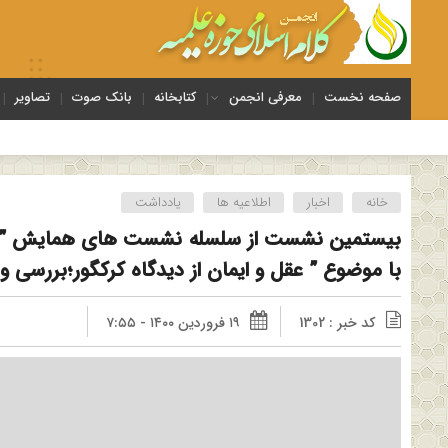
صفحه نخست
معرفی انجمن
کتابخانه
بانک صوت
تصاویر
خانه
اخبار
اطلاعیه ها
یادداشت
بیستمین نشست از سلسله نشست های همایش ” چ
با موضوع ” عقل و ایمان از دیدگاه کرکگور؛بررسی و ن
کد خبر : 1302
۱۹ فروردین ۱۴۰۰ - ۷:۵۵