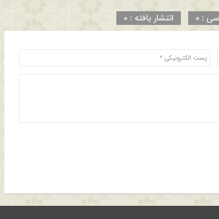
سی : 0
انتشار یافته : 0