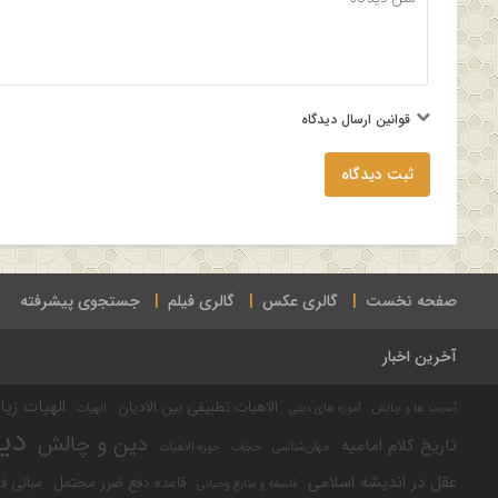
قوانین ارسال دیدگاه
ثبت دیدگاه
صفحه نخست
گالری عکس
گالری فیلم
جستجوی پیشرفته
آخرین اخبار
الهیات زیا
الاهیات تطبیقی بین الادیان
آسیب ها و چالش
آموزه های دینی
الهیات
دی
دین و چالش
تاریخ کلام امامیه
جهان‌شناسی
حجاب
حوزه الاهیات
عقل در اندیشه اسلامی
قاعده دفع ضرر محتمل
مبانی ف
فلسفه و منابع وحیانی