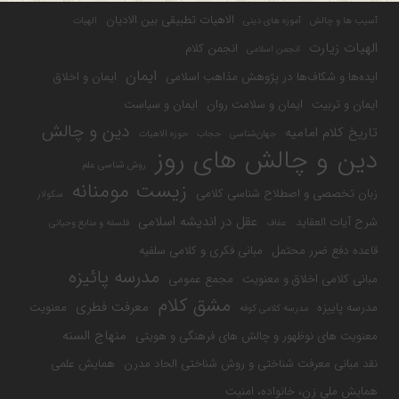
الاهیات تطبیقی بین الادیان
آسیب ها و چالش
آموزه های دینی
الهیات
الهیات زیارت
انجمن کلام
انجمن اسلامی
ایمان
ایده‌ها و شکاف‌ها در پژوهش مذاهب اسلامی
ایمان و اخلاق
ایمان و تربیت
ایمان و سلامت روان
ایمان و سیاست
دین و چالش
تاریخ کلام امامیه
جهان‌شناسی
حجاب
حوزه الاهیات
دین و چالش های روز
روش شناسی علم
زیست مومنانه
زبان تخصصی و اصطلاح شناسی کلامی
سکولار
عقل در اندیشه اسلامی
شرح آیات العقاید
عفاف
فلسفه و منابع وحیانی
قاعده دفع ضرر محتمل
مبانی فکری و کلامی سلفیه
مدرسه پائیزه
مبانی کلامی اخلاق و معنویت
مجمع عمومی
مشق کلام
معرفت فطری
مدرسه پاییزه
معنویت
مدرسه کلامی کوفه
منهاج السنه
معنویت های نوظهور و چالش های فرهنگی و هویتی
نقد مبانی معرفت شناختی و روش شناختی الحاد مدرن
همایش علمی
همایش ملی زن، خانواده، امنیت