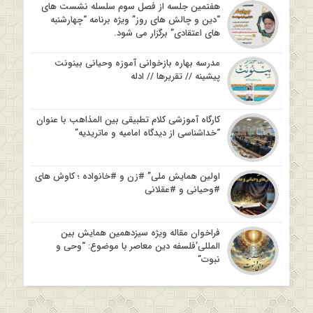
هفتمین جلسه از فصل سوم سلسله نشست های
“دین و چالش های روز” ویژه برنامه “چهارشنبه
های اعتقادی” برگزار می شود.
مدرسه بهاره بازخوانی آموزه وحیانی بینونت
پیشینه // تقریرها // ادله
کارگاه آموزشی کلام تطبیقی بین المذاهب با عنوان
“خداشناسی از دیدگاه امامیه و ماتریدیه”
اولین همایش ملی” #زن و #خانواده ؛ کاوش های
#وحیانی و #عقلانی
فراخوان مقاله ویژه سیزدهمین همایش بین
المللی’فلسفه دین معاصر با موضوع: “وحی و
نبوت”