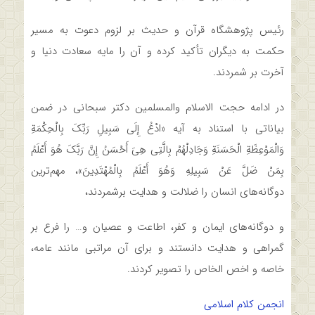
رئیس پژوهشگاه قرآن و حدیث بر لزوم دعوت به مسیر
حکمت به دیگران تأکید کرده و آن را مایه سعادت دنیا و
آخرت بر شمردند.
در ادامه حجت الاسلام والمسلمین دکتر سبحانی در ضمن
بیاناتی با استناد به آیه «ادْعُ إِلَى سَبِيلِ رَبِّكَ بِالْحِكْمَةِ
وَالْمَوْعِظَةِ الْحَسَنَةِ وَجَادِلْهُمْ بِالَّتِي هِيَ أَحْسَنُ إِنَّ رَبَّكَ هُوَ أَعْلَمُ
بِمَنْ ضَلَّ عَنْ سَبِيلِهِ وَهُوَ أَعْلَمُ بِالْمُهْتَدِينَ»، مهم‌ترین
دوگانه‌های انسان را ضلالت و هدایت برشمردند،
و دوگانه‌های ایمان و کفر، اطاعت و عصیان و… را فرع بر
گمراهی و هدایت دانستند و برای آن مراتبی مانند عامه،
خاصه و اخص الخاص را تصویر کردند.
انجمن کلام اسلامی