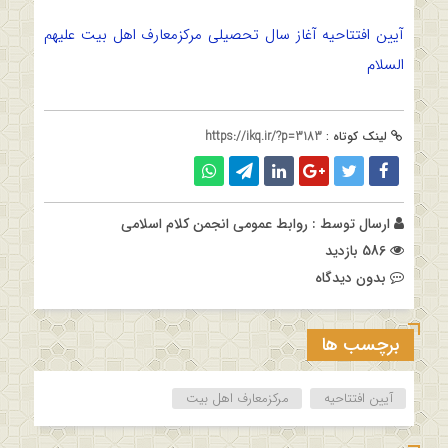
آیین افتتاحیه آغاز سال تحصیلی مرکزمعارف اهل بیت علیهم
السلام
لینک کوتاه :
https://ikq.ir/?p=3183
ارسال توسط :
روابط عمومی انجمن کلام اسلامی
586 بازدید
بدون دیدگاه
برچسب ها
آیین افتتاحیه
مرکزمعارف اهل بیت