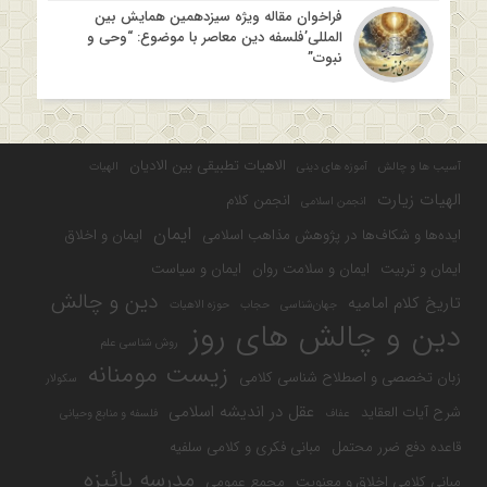
فراخوان مقاله ویژه سیزدهمین همایش بین
المللی’فلسفه دین معاصر با موضوع: “وحی و
نبوت”
الاهیات تطبیقی بین الادیان
آسیب ها و چالش
آموزه های دینی
الهیات
الهیات زیارت
انجمن کلام
انجمن اسلامی
ایمان
ایده‌ها و شکاف‌ها در پژوهش مذاهب اسلامی
ایمان و اخلاق
ایمان و تربیت
ایمان و سلامت روان
ایمان و سیاست
دین و چالش
تاریخ کلام امامیه
جهان‌شناسی
حجاب
حوزه الاهیات
دین و چالش های روز
روش شناسی علم
زیست مومنانه
زبان تخصصی و اصطلاح شناسی کلامی
سکولار
عقل در اندیشه اسلامی
شرح آیات العقاید
عفاف
فلسفه و منابع وحیانی
قاعده دفع ضرر محتمل
مبانی فکری و کلامی سلفیه
مدرسه پائیزه
مبانی کلامی اخلاق و معنویت
مجمع عمومی