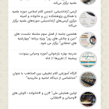
علمیه برگزار می‌کند:
کرسی آزاداندیشی: انجمن کلام اسلامی حوزه علمیه
با همکاری پژوهشکده زن و خانواده و کمیته
مرکزی کرسی‌های آزاداندیشی حوزه‌های علمیه برگزار
می‌کند:
هفتمین جلسه از فصل سوم سلسله نشست های
“دین و چالش های روز” ویژه برنامه “چهارشنبه
های اعتقادی” برگزار می شود.
مدرسه بهاره بازخوانی آموزه وحیانی بینونت
پیشینه // تقریرها // ادله
کارگاه آموزشی کلام تطبیقی بین المذاهب با عنوان
“خداشناسی از دیدگاه امامیه و ماتریدیه”
اولین همایش ملی” #زن و #خانواده ؛ کاوش های
#وحیانی و #عقلانی