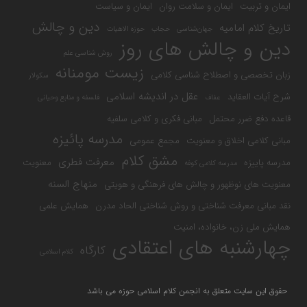
ایمان و تربیت
ایمان و سلامت روان
ایمان و سیاست
دین و چالش
تاریخ کلام امامیه
جهان‌شناسی
حجاب
حوزه الاهیات
دین و چالش های روز
روش شناسی علم
زیست مومنانه
زبان تخصصی و اصطلاح شناسی کلامی
سکولار
عقل در اندیشه اسلامی
شرح آیات العقاید
عفاف
فلسفه و منابع وحیانی
قاعده دفع ضرر محتمل
مبانی فکری و کلامی سلفیه
مدرسه پائیزه
مبانی کلامی اخلاق و معنویت
مجمع عمومی
مشق کلام
معرفت فطری
مدرسه پاییزه
معنویت
مدرسه کلامی کوفه
منهاج السنه
معنویت های نوظهور و چالش های فرهنگی و هویتی
نقد مبانی معرفت شناختی و روش شناختی الحاد مدرن
همایش علمی
همایش ملی زن، خانواده، امنیت
چهارشنبه های اعتقادی
کارگاه
کلام اسلامی
حقوق این سایت متعلق به انجمن کلام اسلامی حوزه می باشد