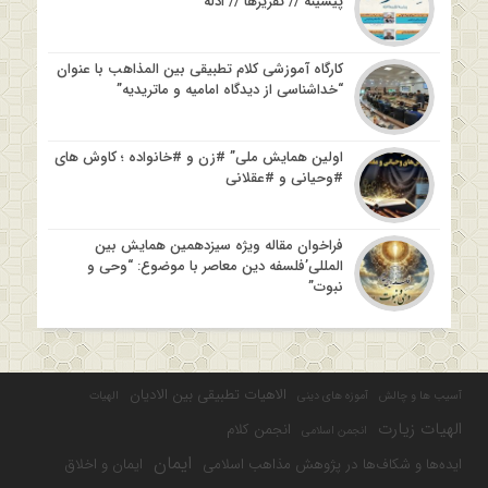
پیشینه // تقریرها // ادله
کارگاه آموزشی کلام تطبیقی بین المذاهب با عنوان
“خداشناسی از دیدگاه امامیه و ماتریدیه”
اولین همایش ملی” #زن و #خانواده ؛ کاوش های
#وحیانی و #عقلانی
فراخوان مقاله ویژه سیزدهمین همایش بین
المللی’فلسفه دین معاصر با موضوع: “وحی و
نبوت”
الاهیات تطبیقی بین الادیان
آسیب ها و چالش
آموزه های دینی
الهیات
الهیات زیارت
انجمن کلام
انجمن اسلامی
ایمان
ایده‌ها و شکاف‌ها در پژوهش مذاهب اسلامی
ایمان و اخلاق