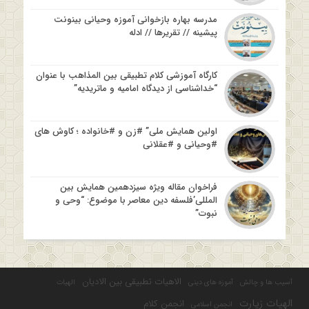
مدرسه بهاره بازخوانی آموزه وحیانی بینونت
پیشینه // تقریرها // ادله
کارگاه آموزشی کلام تطبیقی بین المذاهب با عنوان
“خداشناسی از دیدگاه امامیه و ماتریدیه”
اولین همایش ملی” #زن و #خانواده ؛ کاوش های
#وحیانی و #عقلانی
فراخوان مقاله ویژه سیزدهمین همایش بین
المللی’فلسفه دین معاصر با موضوع: “وحی و
نبوت”
الاهیات تطبیقی بین الادیان
آسیب ها و چالش
آموزه های دینی
الهیات
الهیات زیارت
انجمن کلام
انجمن اسلامی