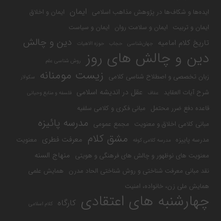
ایمان
ایده‌ها و شکاف‌ها در پژوهش مذاهب اسلامی
ایمان و اخلاق
ایمان و تربیت
ایمان و سلامت روان
ایمان و سیاست
دین و چالش
تاریخ کلام امامیه
جهان‌شناسی
حجاب
حوزه الاهیات
دین و چالش های روز
روش شناسی علم
زیست مومنانه
زبان تخصصی و اصطلاح شناسی کلامی
سکولار
عقل در اندیشه اسلامی
شرح آیات العقاید
عفاف
فلسفه و منابع وحیانی
قاعده دفع ضرر محتمل
مبانی فکری و کلامی سلفیه
مدرسه پائیزه
مبانی کلامی اخلاق و معنویت
مجمع عمومی
مشق کلام
معرفت فطری
مدرسه پاییزه
معنویت
مدرسه کلامی کوفه
منهاج السنه
معنویت های نوظهور و چالش های فرهنگی و هویتی
نقد مبانی معرفت شناختی و روش شناختی الحاد مدرن
همایش علمی
همایش ملی زن، خانواده، امنیت
چهارشنبه های اعتقادی
کارگاه
کلام اسلامی