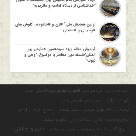
“خداشناسی از دیدگاه امامیه و ماتریدیه”
اولین همایش ملی” #زن و #خانواده ؛ کاوش های
#وحیانی و #عقلانی
فراخوان مقاله ویژه سیزدهمین همایش بین
المللی’فلسفه دین معاصر با موضوع: “وحی و
نبوت”
الاهیات تطبیقی بین الادیان
آسیب ها و چالش
آموزه های دینی
الهیات
الهیات زیارت
انجمن کلام
انجمن اسلامی
ایمان
ایده‌ها و شکاف‌ها در پژوهش مذاهب اسلامی
ایمان و اخلاق
ایمان و تربیت
ایمان و سلامت روان
ایمان و سیاست
دین و چالش
تاریخ کلام امامیه
جهان‌شناسی
حجاب
حوزه الاهیات