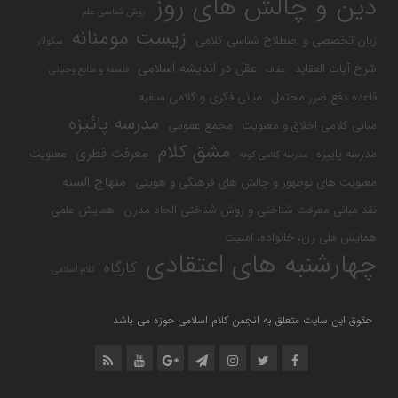
دین و چالش های روز
روش شناسی علم
زیست مومنانه
زبان تخصصی و اصطلاح شناسی کلامی
سکولار
عقل در اندیشه اسلامی
شرح آیات العقاید
عفاف
فلسفه و منابع وحیانی
قاعده دفع ضرر محتمل
مبانی فکری و کلامی سلفیه
مدرسه پائیزه
مبانی کلامی اخلاق و معنویت
مجمع عمومی
مشق کلام
معرفت فطری
مدرسه پاییزه
معنویت
مدرسه کلامی کوفه
منهاج السنه
معنویت های نوظهور و چالش های فرهنگی و هویتی
نقد مبانی معرفت شناختی و روش شناختی الحاد مدرن
همایش علمی
همایش ملی زن، خانواده، امنیت
چهارشنبه های اعتقادی
کارگاه
کلام اسلامی
حقوق این سایت متعلق به انجمن کلام اسلامی حوزه می باشد