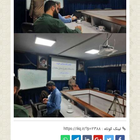
لینک کوتاه :
https://ikq.ir/?p=2388