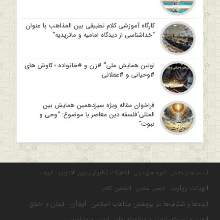
کارگاه آموزشی کلام تطبیقی بین المذاهب با عنوان
“خداشناسی از دیدگاه امامیه و ماتریدیه”
اولین همایش ملی” #زن و #خانواده ؛ کاوش های
#وحیانی و #عقلانی
فراخوان مقاله ویژه سیزدهمین همایش بین
المللی’فلسفه دین معاصر با موضوع: “وحی و
نبوت”
الاهیات تطبیقی بین الادیان
آسیب ها و چالش
آموزه های دینی
الهیات
الهیات زیارت
انجمن کلام
انجمن اسلامی
ایمان
ایده‌ها و شکاف‌ها در پژوهش مذاهب اسلامی
ایمان و اخلاق
ایمان و تربیت
ایمان و سلامت روان
ایمان و سیاست