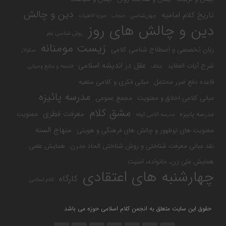
دین و چالش
تاریخ کلام امامیه
جهان‌شناسی
حجاب
حوزه الاهیات
دین و چالش های روز
روش شناسی علم
زیست مومنانه
زبان تخصصی و اصطلاح شناسی کلامی
سکولار
عقل در اندیشه اسلامی
شرح آیات العقاید
عفاف
فلسفه و منابع وحیانی
قاعده دفع ضرر محتمل
مبانی فکری و کلامی سلفیه
مدرسه پائیزه
مبانی کلامی اخلاق و معنویت
مجمع عمومی
مشق کلام
معرفت فطری
مدرسه پاییزه
معنویت
مدرسه کلامی کوفه
منهاج السنه
معنویت های نوظهور و چالش های فرهنگی و هویتی
نقد مبانی معرفت شناختی و روش شناختی الحاد مدرن
همایش علمی
همایش ملی زن، خانواده، امنیت
چهارشنبه های اعتقادی
کارگاه
کلام اسلامی
حقوق این سایت متعلق به انجمن کلام اسلامی حوزه می باشد