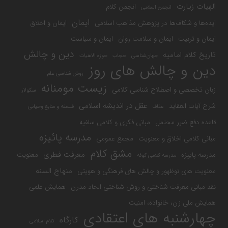
الهیات زیارت
انجمن کلام
انجمن اسلامی
ایمان
ایده‌ها و شکاف‌ها در پژوهش مذاهب اسلامی
ایمان و اخلاق
ایمان و تربیت
ایمان و سلامت روان
ایمان و سیاست
دین و چالش
تاریخ کلام امامیه
جهان‌شناسی
حجاب
حوزه الاهیات
دین و چالش های روز
روش شناسی علم
زیست مومنانه
زبان تخصصی و اصطلاح شناسی کلامی
سکولار
عقل در اندیشه اسلامی
شرح آیات العقاید
عفاف
فلسفه و منابع وحیانی
قاعده دفع ضرر محتمل
مبانی فکری و کلامی سلفیه
مدرسه پائیزه
مبانی کلامی اخلاق و معنویت
مجمع عمومی
مشق کلام
معرفت فطری
مدرسه پاییزه
معنویت
مدرسه کلامی کوفه
منهاج السنه
معنویت های نوظهور و چالش های فرهنگی و هویتی
نقد مبانی معرفت شناختی و روش شناختی الحاد مدرن
همایش علمی
همایش ملی زن، خانواده، امنیت
چهارشنبه های اعتقادی
کارگاه
کلام اسلامی