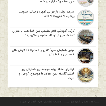
های اعتقادی” برگزار می شود.
مدرسه بهاره بازخوانی آموزه وحیانی بینونت
پیشینه // تقریرها // ادله
کارگاه آموزشی کلام تطبیقی بین المذاهب با عنوان
“خداشناسی از دیدگاه امامیه و ماتریدیه”
اولین همایش ملی” #زن و #خانواده ؛ کاوش های
#وحیانی و #عقلانی
فراخوان مقاله ویژه سیزدهمین همایش بین
المللی’فلسفه دین معاصر با موضوع: “وحی و
نبوت”
الاهیات تطبیقی بین الادیان
آسیب ها و چالش
آموزه های دینی
الهیات