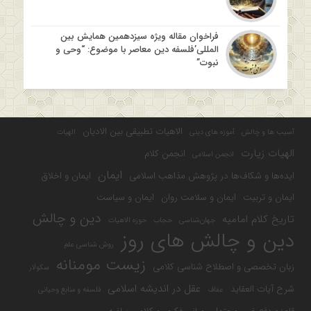
فراخوان مقاله ویژه سیزدهمین همایش بین
المللی’فلسفه دین معاصر با موضوع: “وحی و
نبوت”
الاهیات تطبیقی بین الادیان
آسیب ها و چالش
آموزه های دینی
الهیات
الهیات زیارت
انجمن کلام
انجمن اسلامی
ایمان
ایده‌ها و شکاف‌ها در پژوهش مذاهب اسلامی
ایمان و اخلاق
ایمان و تربیت
ایمان و سلامت روان
ایمان و سیاست
دین و چالش
تاریخ کلام امامیه
جهان‌شناسی
حجاب
حوزه الاهیات
دین و چالش های روز
روش شناسی علم
زیست مومنانه
زبان تخصصی و اصطلاح شناسی کلامی
سکولار
عقل در اندیشه اسلامی
شرح آیات العقاید
عفاف
فلسفه و منابع وحیانی