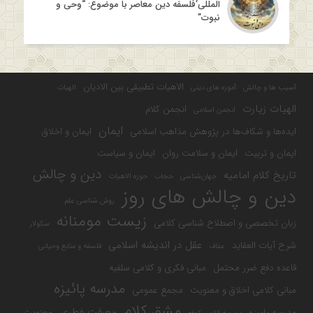
المللی’فلسفه دین معاصر با موضوع: “وحی و
نبوت”
الاهیات تطبیقی بین الادیان
آسیب ها و چالش
آموزه های دینی
الهیات
الهیات زیارت
انجمن کلام
انجمن اسلامی
ایمان
ایده‌ها و شکاف‌ها در پژوهش مذاهب اسلامی
ایمان و اخلاق
ایمان و تربیت
ایمان و سلامت روان
ایمان و سیاست
دین و چالش
تاریخ کلام امامیه
جهان‌شناسی
حجاب
حوزه الاهیات
دین و چالش های روز
روش شناسی علم
زیست مومنانه
زبان تخصصی و اصطلاح شناسی کلامی
سکولار
عقل در اندیشه اسلامی
شرح آیات العقاید
عفاف
فلسفه و منابع وحیانی
قاعده دفع ضرر محتمل
مبانی فکری و کلامی سلفیه
مدرسه پائیزه
مبانی کلامی اخلاق و معنویت
مجمع عمومی
مشق کلام
معرفت فطری
مدرسه پاییزه
معنویت