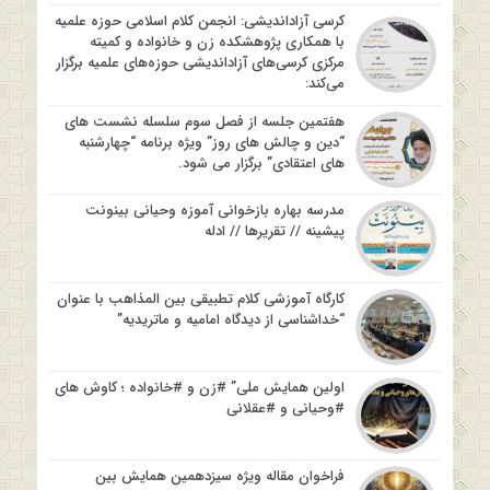
کرسی آزاداندیشی: انجمن کلام اسلامی حوزه علمیه
با همکاری پژوهشکده زن و خانواده و کمیته
مرکزی کرسی‌های آزاداندیشی حوزه‌های علمیه برگزار
می‌کند:
هفتمین جلسه از فصل سوم سلسله نشست های
“دین و چالش های روز” ویژه برنامه “چهارشنبه
های اعتقادی” برگزار می شود.
مدرسه بهاره بازخوانی آموزه وحیانی بینونت
پیشینه // تقریرها // ادله
کارگاه آموزشی کلام تطبیقی بین المذاهب با عنوان
“خداشناسی از دیدگاه امامیه و ماتریدیه”
اولین همایش ملی” #زن و #خانواده ؛ کاوش های
#وحیانی و #عقلانی
فراخوان مقاله ویژه سیزدهمین همایش بین