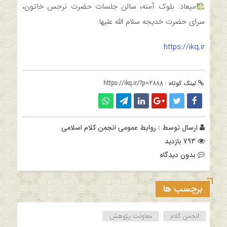
میعاد: بلوک آمنه، سالن جلسات حضرت نرجس خاتون،
سرای حضرت خدیجه سلام الله علیها
https://ikq.ir
لینک کوتاه :
https://ikq.ir/?p=2888
ارسال توسط :
روابط عمومی انجمن کلام اسلامی
793 بازدید
بدون دیدگاه
برچسب ها
انجمن کلام
معاونت پژوهش