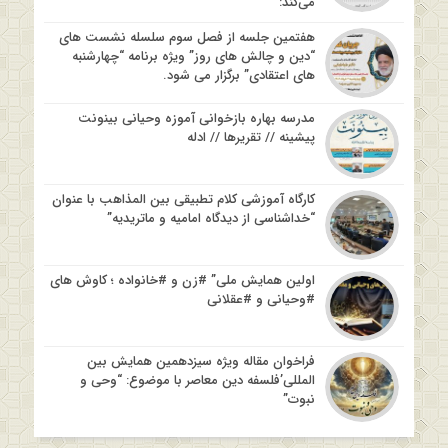
می‌کند:
هفتمین جلسه از فصل سوم سلسله نشست های
“دین و چالش های روز” ویژه برنامه “چهارشنبه
های اعتقادی” برگزار می شود.
مدرسه بهاره بازخوانی آموزه وحیانی بینونت
پیشینه // تقریرها // ادله
کارگاه آموزشی کلام تطبیقی بین المذاهب با عنوان
“خداشناسی از دیدگاه امامیه و ماتریدیه”
اولین همایش ملی” #زن و #خانواده ؛ کاوش های
#وحیانی و #عقلانی
فراخوان مقاله ویژه سیزدهمین همایش بین
المللی’فلسفه دین معاصر با موضوع: “وحی و
نبوت”