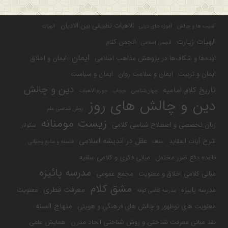
الاهیات تطبیقی بین الادیان
آسیب ها و چالش
آموزه های دینی
الهیات
الهیات زیارت
انجمن کلام
انجمن اسلامی
ایمان
ایده‌ها و شکاف‌ها در پژوهش مذاهب اسلامی
ایمان و اخلاق
ایمان و تربیت
ایمان و سلامت روان
ایمان و سیاست
دین و چالش
تاریخ کلام امامیه
جهان‌شناسی
حجاب
حوزه الاهیات
دین و چالش های روز
روش شناسی علم
زیست مومنانه
زبان تخصصی و اصطلاح شناسی کلامی
سکولار
عقل در اندیشه اسلامی
شرح آیات العقاید
عفاف
فلسفه و منابع وحیانی
قاعده دفع ضرر محتمل
مبانی فکری و کلامی سلفیه
مدرسه پائیزه
مبانی کلامی اخلاق و معنویت
مجمع عمومی
مشق کلام
معرفت فطری
مدرسه پاییزه
معنویت
مدرسه کلامی کوفه
منهاج السنه
معنویت های نوظهور و چالش های فرهنگی و هویتی
نقد مبانی معرفت شناختی و روش شناختی الحاد مدرن
همایش علمی