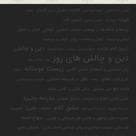
الاهیات تطبیقی بین الادیان
آسیب ها و چالش
آموزه های دینی
الهیات
الهیات زیارت
انجمن کلام
انجمن اسلامی
ایمان
ایده‌ها و شکاف‌ها در پژوهش مذاهب اسلامی
ایمان و اخلاق
ایمان و تربیت
ایمان و سلامت روان
ایمان و سیاست
دین و چالش
تاریخ کلام امامیه
جهان‌شناسی
حجاب
حوزه الاهیات
دین و چالش های روز
روش شناسی علم
زیست مومنانه
زبان تخصصی و اصطلاح شناسی کلامی
سکولار
عقل در اندیشه اسلامی
شرح آیات العقاید
عفاف
فلسفه و منابع وحیانی
قاعده دفع ضرر محتمل
مبانی فکری و کلامی سلفیه
مدرسه پائیزه
مبانی کلامی اخلاق و معنویت
مجمع عمومی
مشق کلام
معرفت فطری
مدرسه پاییزه
معنویت
مدرسه کلامی کوفه
منهاج السنه
معنویت های نوظهور و چالش های فرهنگی و هویتی
نقد مبانی معرفت شناختی و روش شناختی الحاد مدرن
همایش علمی