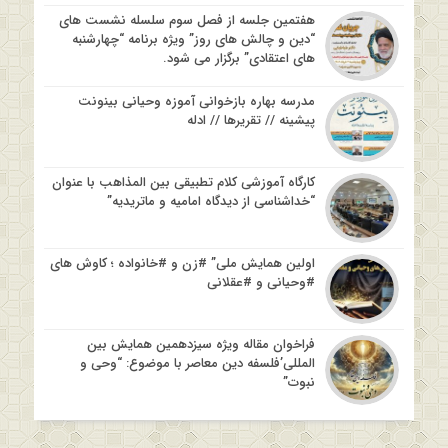
هفتمین جلسه از فصل سوم سلسله نشست های
“دین و چالش های روز” ویژه برنامه “چهارشنبه
های اعتقادی” برگزار می شود.
مدرسه بهاره بازخوانی آموزه وحیانی بینونت
پیشینه // تقریرها // ادله
کارگاه آموزشی کلام تطبیقی بین المذاهب با عنوان
“خداشناسی از دیدگاه امامیه و ماتریدیه”
اولین همایش ملی” #زن و #خانواده ؛ کاوش های
#وحیانی و #عقلانی
فراخوان مقاله ویژه سیزدهمین همایش بین
المللی’فلسفه دین معاصر با موضوع: “وحی و
نبوت”