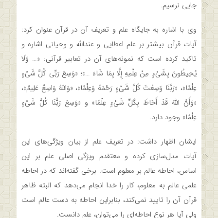
جایی نرسیم.
وی با اشاره به جایگاه علم و تعریف آن در قرآن عنوان کرد:
آیات قرآن بیشتر بر علم اعطایی و عندالله و وحیانی اشاره و
تاکید کرده است که نمونه‌های آن در تعابیر قرآنی: «… وَلَا
یُحِیطُونَ بِشَیْءٍ مِنْ عِلْمِهِ إِلَّا بِمَا شَاءَ …»؛ «وَسِعَ رَبِّی کُلَّ شَیْءٍ
عِلْمًا»، «رَبَّنَا وَسِعْتَ کُلَّ شَیْءٍ رَحْمَهً وَعِلْمًا»، «وَاللَّهُ وَاسِعٌ عَلِیمٌ»،
«وَأَنَّ اللَّهَ قَدْ أَحَاطَ بِکُلِّ شَیْءٍ عِلْمًا» و «وَسِعَ رَبُّنَا کُلَّ شَیْءٍ
عِلْمًا» وجود دارد.
ایشان اظهار داشت: در تعریف علم از بیان ویژگی‌های این
آیات مدل‌سازی کرده و معتقدم ویژگی اصلی علم بر این
اساس، احاطه عالم بر معلوم است. برخی گفته‌اند که در احاطه
علمی عالم به معلوم، کار را خدا انجام می‌دهد که البته ظاهر
قرآن آن را تایید نمی‌کند، بنابراین احاطه به دست عالم است
ولی آیا هر نوع احاطه‌ای را می‌توان، علم دانست.