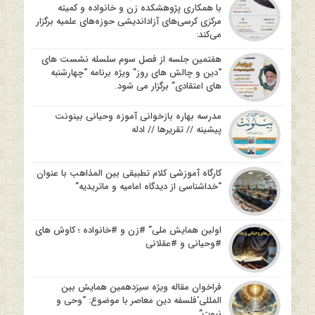
با همکاری پژوهشکده زن و خانواده و کمیته
مرکزی کرسی‌های آزاداندیشی حوزه‌های علمیه برگزار
می‌کند:
هفتمین جلسه از فصل سوم سلسله نشست های
“دین و چالش های روز” ویژه برنامه “چهارشنبه
های اعتقادی” برگزار می شود.
مدرسه بهاره بازخوانی آموزه وحیانی بینونت
پیشینه // تقریرها // ادله
کارگاه آموزشی کلام تطبیقی بین المذاهب با عنوان
“خداشناسی از دیدگاه امامیه و ماتریدیه”
اولین همایش ملی” #زن و #خانواده ؛ کاوش های
#وحیانی و #عقلانی
فراخوان مقاله ویژه سیزدهمین همایش بین
المللی’فلسفه دین معاصر با موضوع: “وحی و
نبوت”