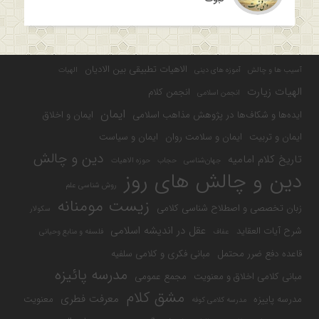
الاهیات تطبیقی بین الادیان
آسیب ها و چالش
آموزه های دینی
الهیات
الهیات زیارت
انجمن کلام
انجمن اسلامی
ایمان
ایده‌ها و شکاف‌ها در پژوهش مذاهب اسلامی
ایمان و اخلاق
ایمان و تربیت
ایمان و سلامت روان
ایمان و سیاست
دین و چالش
تاریخ کلام امامیه
جهان‌شناسی
حجاب
حوزه الاهیات
دین و چالش های روز
روش شناسی علم
زیست مومنانه
زبان تخصصی و اصطلاح شناسی کلامی
سکولار
عقل در اندیشه اسلامی
شرح آیات العقاید
عفاف
فلسفه و منابع وحیانی
قاعده دفع ضرر محتمل
مبانی فکری و کلامی سلفیه
مدرسه پائیزه
مبانی کلامی اخلاق و معنویت
مجمع عمومی
مشق کلام
معرفت فطری
مدرسه پاییزه
معنویت
مدرسه کلامی کوفه