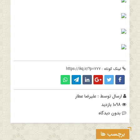
لینک کوتاه :
https://ikq.ir/?p=777
ارسال توسط :
علیرضا عطار
1098 بازدید
بدون دیدگاه
برچسب ها