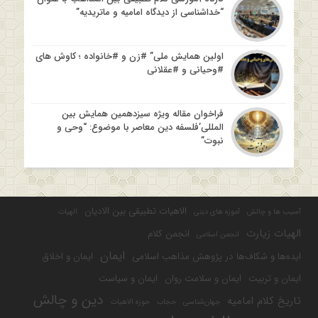
“خداشناسی از دیدگاه امامیه و ماتریدیه”
اولین همایش ملی” #زن و #خانواده ؛ کاوش های
#وحیانی و #عقلانی
فراخوان مقاله ویژه سیزدهمین همایش بین
المللی’فلسفه دین معاصر با موضوع: “وحی و
نبوت”
الاهیات تطبیقی بین الادیان
آسیب ها و چالش
آموزه های دینی
الهیات
الهیات زیارت
انجمن کلام
انجمن اسلامی
ایمان
ایده‌ها و شکاف‌ها در پژوهش مذاهب اسلامی
ایمان و اخلاق
ایمان و تربیت
ایمان و سلامت روان
ایمان و سیاست
دین و چالش
تاریخ کلام امامیه
جهان‌شناسی
حجاب
حوزه الاهیات