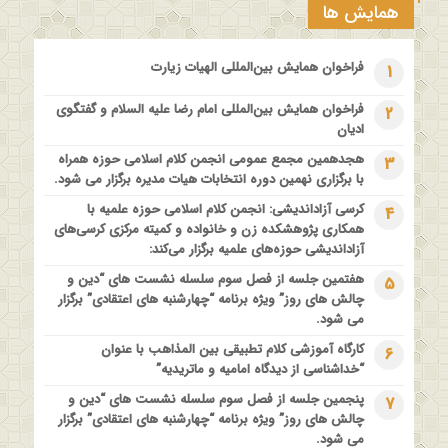
1 سال قبل
همایش ها
مدرسه بهاره بازخوانی آموزه وحیانی بینونت پیشینه // تقریرها //
ادله
فراخوان همایش بین‌المللی الهیات زیارت
1
1 سال قبل
کارگاه آموزشی کلام تطبیقی بین المذاهب با عنوان “خداشناسی از
فراخوان همایش بین‌المللی امام رضا علیه السلام و گفتگوی
2
دیدگاه امامیه و ماتریدیه”
ادیان
1 سال قبل
هجدهمین مجمع عمومی انجمن کلام اسلامی حوزه همراه
3
اولین همایش ملی” #زن و #خانواده ؛ کاوش های #وحیانی و
با برگزاری نهمین دوره انتخابات هیات مدیره برگزار می شود.
#عقلانی
کرسی آزاداندیشی: انجمن کلام اسلامی حوزه علمیه با
4
1 سال قبل
همکاری پژوهشکده زن و خانواده و کمیته مرکزی کرسی‌های
فراخوان مقاله ویژه سیزدهمین همایش بین المللی’فلسفه دین
آزاداندیشی حوزه‌های علمیه برگزار می‌کند:
معاصر با موضوع: “وحی و نبوت”
هفتمین جلسه از فصل سوم سلسله نشست های “دین و
5
چالش های روز” ویژه برنامه “چهارشنبه های اعتقادی” برگزار
می شود.
کارگاه آموزشی کلام تطبیقی بین المذاهب با عنوان
6
“خداشناسی از دیدگاه امامیه و ماتریدیه”
پنجمین جلسه از فصل سوم سلسله نشست های “دین و
7
چالش های روز” ویژه برنامه “چهارشنبه های اعتقادی” برگزار
می شود.