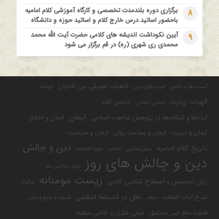
برگزاری دوره بلندمدت تخصصی و کارگاه آموزشی کلام امامیه
8
باحضور اساتید درس خارج کلام و اساتید حوزه و دانشگاه
آیین نکوداشت اندیشه های کلامی حضرت آیت الله محمد
9
محمدی ری شهری (ره) در قم برگزار می شود
الاهیات تطبیقی بین الادیان
آسیب ها و چالش
آموزه های دینی
الهیات
الهیات زیارت
انجمن کلام
انجمن اسلامی
ایمان
ایده‌ها و شکاف‌ها در پژوهش مذاهب اسلامی
ایمان و اخلاق
ایمان و تربیت
ایمان و سلامت روان
ایمان و سیاست
دین و چالش
تاریخ کلام امامیه
جهان‌شناسی
حجاب
حوزه الاهیات
دین و چالش های روز
روش شناسی علم
زیست مومنانه
زبان تخصصی و اصطلاح شناسی کلامی
سکولار
عقل در اندیشه اسلامی
شرح آیات العقاید
عفاف
فلسفه و منابع وحیانی
قاعده دفع ضرر محتمل
مبانی فکری و کلامی سلفیه