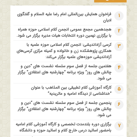
مدرسه بهاره بازخوانی آموزه وحیانی بینونت پیشینه // تقریرها //
ادله
فراخوان همایش بین‌المللی امام رضا علیه السلام و گفتگوی
1
1 سال قبل
ادیان
کارگاه آموزشی کلام تطبیقی بین المذاهب با عنوان “خداشناسی از
هجدهمین مجمع عمومی انجمن کلام اسلامی حوزه همراه
2
دیدگاه امامیه و ماتریدیه”
با برگزاری نهمین دوره انتخابات هیات مدیره برگزار می شود.
1 سال قبل
کرسی آزاداندیشی: انجمن کلام اسلامی حوزه علمیه با
3
اولین همایش ملی” #زن و #خانواده ؛ کاوش های #وحیانی و
همکاری پژوهشکده زن و خانواده و کمیته مرکزی کرسی‌های
#عقلانی
آزاداندیشی حوزه‌های علمیه برگزار می‌کند:
1 سال قبل
هفتمین جلسه از فصل سوم سلسله نشست های “دین و
4
فراخوان مقاله ویژه سیزدهمین همایش بین المللی’فلسفه دین
چالش های روز” ویژه برنامه “چهارشنبه های اعتقادی” برگزار
معاصر با موضوع: “وحی و نبوت”
می شود.
کارگاه آموزشی کلام تطبیقی بین المذاهب با عنوان
5
“خداشناسی از دیدگاه امامیه و ماتریدیه”
پنجمین جلسه از فصل سوم سلسله نشست های “دین و
6
چالش های روز” ویژه برنامه “چهارشنبه های اعتقادی” برگزار
می شود.
برگزاری دوره بلندمدت تخصصی و کارگاه آموزشی کلام امامیه
7
باحضور اساتید درس خارج کلام و اساتید حوزه و دانشگاه