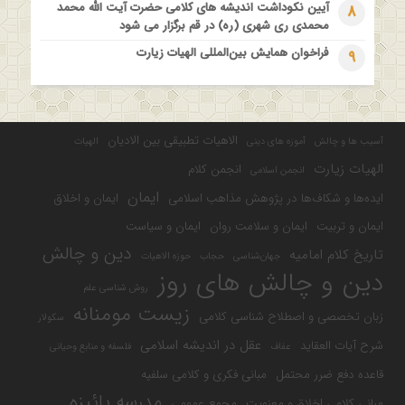
آیین نکوداشت اندیشه های کلامی حضرت آیت الله محمد
8
محمدی ری شهری (ره) در قم برگزار می شود
فراخوان همایش بین‌المللی الهیات زیارت
9
الاهیات تطبیقی بین الادیان
آسیب ها و چالش
آموزه های دینی
الهیات
الهیات زیارت
انجمن کلام
انجمن اسلامی
ایمان
ایده‌ها و شکاف‌ها در پژوهش مذاهب اسلامی
ایمان و اخلاق
ایمان و تربیت
ایمان و سلامت روان
ایمان و سیاست
دین و چالش
تاریخ کلام امامیه
جهان‌شناسی
حجاب
حوزه الاهیات
دین و چالش های روز
روش شناسی علم
زیست مومنانه
زبان تخصصی و اصطلاح شناسی کلامی
سکولار
عقل در اندیشه اسلامی
شرح آیات العقاید
عفاف
فلسفه و منابع وحیانی
قاعده دفع ضرر محتمل
مبانی فکری و کلامی سلفیه
مدرسه پائیزه
مبانی کلامی اخلاق و معنویت
مجمع عمومی