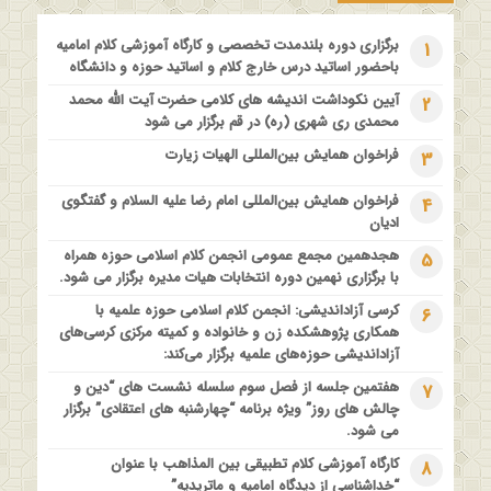
مدرسه بهاره بازخوانی آموزه وحیانی بینونت پیشینه // تقریرها //
ادله
برگزاری دوره بلندمدت تخصصی و کارگاه آموزشی کلام امامیه
1
1 سال قبل
باحضور اساتید درس خارج کلام و اساتید حوزه و دانشگاه
کارگاه آموزشی کلام تطبیقی بین المذاهب با عنوان “خداشناسی از
آیین نکوداشت اندیشه های کلامی حضرت آیت الله محمد
2
دیدگاه امامیه و ماتریدیه”
محمدی ری شهری (ره) در قم برگزار می شود
1 سال قبل
فراخوان همایش بین‌المللی الهیات زیارت
3
اولین همایش ملی” #زن و #خانواده ؛ کاوش های #وحیانی و
#عقلانی
فراخوان همایش بین‌المللی امام رضا علیه السلام و گفتگوی
4
1 سال قبل
ادیان
فراخوان مقاله ویژه سیزدهمین همایش بین المللی’فلسفه دین
هجدهمین مجمع عمومی انجمن کلام اسلامی حوزه همراه
5
معاصر با موضوع: “وحی و نبوت”
با برگزاری نهمین دوره انتخابات هیات مدیره برگزار می شود.
کرسی آزاداندیشی: انجمن کلام اسلامی حوزه علمیه با
6
همکاری پژوهشکده زن و خانواده و کمیته مرکزی کرسی‌های
آزاداندیشی حوزه‌های علمیه برگزار می‌کند:
هفتمین جلسه از فصل سوم سلسله نشست های “دین و
7
چالش های روز” ویژه برنامه “چهارشنبه های اعتقادی” برگزار
می شود.
کارگاه آموزشی کلام تطبیقی بین المذاهب با عنوان
8
“خداشناسی از دیدگاه امامیه و ماتریدیه”