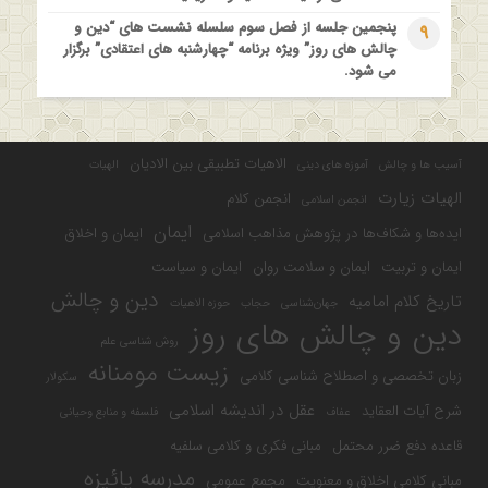
پنجمین جلسه از فصل سوم سلسله نشست های “دین و
9
چالش های روز” ویژه برنامه “چهارشنبه های اعتقادی” برگزار
می شود.
الاهیات تطبیقی بین الادیان
آسیب ها و چالش
آموزه های دینی
الهیات
الهیات زیارت
انجمن کلام
انجمن اسلامی
ایمان
ایده‌ها و شکاف‌ها در پژوهش مذاهب اسلامی
ایمان و اخلاق
ایمان و تربیت
ایمان و سلامت روان
ایمان و سیاست
دین و چالش
تاریخ کلام امامیه
جهان‌شناسی
حجاب
حوزه الاهیات
دین و چالش های روز
روش شناسی علم
زیست مومنانه
زبان تخصصی و اصطلاح شناسی کلامی
سکولار
عقل در اندیشه اسلامی
شرح آیات العقاید
عفاف
فلسفه و منابع وحیانی
قاعده دفع ضرر محتمل
مبانی فکری و کلامی سلفیه
مدرسه پائیزه
مبانی کلامی اخلاق و معنویت
مجمع عمومی