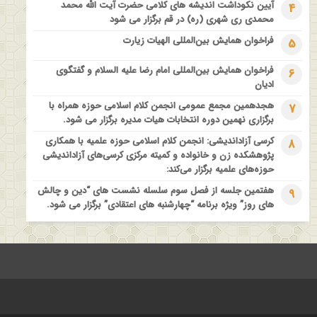
آیین نکوداشت اندیشه های کلامی حضرت آیت الله محمد
4
فراخوان مقاله ویژه سیزدهمین همایش بین المللی’فلسفه دین معاصر
محمدی ری شهری (ره) در قم برگزار می شود
با موضوع: “وحی و نبوت”
فراخوان همایش بین‌المللی الهیات زیارت
5
فراخوان همایش بین‌المللی امام رضا علیه السلام و گفتگوی
6
ادیان
هجدهمین مجمع عمومی انجمن کلام اسلامی حوزه همراه با
7
برگزاری نهمین دوره انتخابات هیات مدیره برگزار می شود.
کرسی آزاداندیشی: انجمن کلام اسلامی حوزه علمیه با همکاری
8
پژوهشکده زن و خانواده و کمیته مرکزی کرسی‌های آزاداندیشی
حوزه‌های علمیه برگزار می‌کند:
هفتمین جلسه از فصل سوم سلسله نشست های “دین و چالش
9
های روز” ویژه برنامه “چهارشنبه های اعتقادی” برگزار می شود.