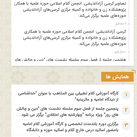
تصاویر کرسی آزاداندیشی: انجمن کلام اسلامی حوزه علمیه با همکاری
پژوهشکده زن و خانواده و کمیته مرکزی کرسی‌های آزاداندیشی
حوزه‌های علمیه برگزار می‌کند:
11 ماه قبل
کرسی آزاداندیشی: انجمن کلام اسلامی حوزه علمیه با همکاری
پژوهشکده زن و خانواده و کمیته مرکزی کرسی‌های آزاداندیشی
حوزه‌های علمیه برگزار می‌کند:
1 سال قبل
هفتمین جلسه از فصل سوم سلسله نشست های “دین و چالش های
روز” ویژه برنامه “چهارشنبه های اعتقادی” برگزار می شود.
1 سال قبل
همایش ها
مدرسه بهاره بازخوانی آموزه وحیانی بینونت پیشینه // تقریرها // ادله
1 سال قبل
کارگاه آموزشی کلام تطبیقی بین المذاهب با عنوان “خداشناسی
1
کارگاه آموزشی کلام تطبیقی بین المذاهب با عنوان “خداشناسی از
از دیدگاه امامیه و ماتریدیه”
دیدگاه امامیه و ماتریدیه”
پنجمین جلسه از فصل سوم سلسله نشست های “دین و چالش
2
1 سال قبل
های روز” ویژه برنامه “چهارشنبه های اعتقادی” برگزار می شود.
اولین همایش ملی” #زن و #خانواده ؛ کاوش های #وحیانی و
برگزاری دوره بلندمدت تخصصی و کارگاه آموزشی کلام امامیه
3
#عقلانی
باحضور اساتید درس خارج کلام و اساتید حوزه و دانشگاه
1 سال قبل