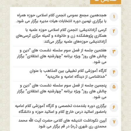
مدرسه بهاره بازخوانی آموزه وحیانی بینونت پیشینه // تقریرها //
ادله
هجدهمین مجمع عمومی انجمن کلام اسلامی حوزه همراه
1
1 سال قبل
با برگزاری نهمین دوره انتخابات هیات مدیره برگزار می شود.
کارگاه آموزشی کلام تطبیقی بین المذاهب با عنوان “خداشناسی از
کرسی آزاداندیشی: انجمن کلام اسلامی حوزه علمیه با
2
دیدگاه امامیه و ماتریدیه”
همکاری پژوهشکده زن و خانواده و کمیته مرکزی کرسی‌های
1 سال قبل
آزاداندیشی حوزه‌های علمیه برگزار می‌کند:
اولین همایش ملی” #زن و #خانواده ؛ کاوش های #وحیانی و
هفتمین جلسه از فصل سوم سلسله نشست های “دین و
3
#عقلانی
چالش های روز” ویژه برنامه “چهارشنبه های اعتقادی” برگزار
1 سال قبل
می شود.
فراخوان مقاله ویژه سیزدهمین همایش بین المللی’فلسفه دین
کارگاه آموزشی کلام تطبیقی بین المذاهب با عنوان
4
معاصر با موضوع: “وحی و نبوت”
“خداشناسی از دیدگاه امامیه و ماتریدیه”
پنجمین جلسه از فصل سوم سلسله نشست های “دین و
5
چالش های روز” ویژه برنامه “چهارشنبه های اعتقادی” برگزار
می شود.
برگزاری دوره بلندمدت تخصصی و کارگاه آموزشی کلام امامیه
6
باحضور اساتید درس خارج کلام و اساتید حوزه و دانشگاه
آیین نکوداشت اندیشه های کلامی حضرت آیت الله محمد
7
محمدی ری شهری (ره) در قم برگزار می شود