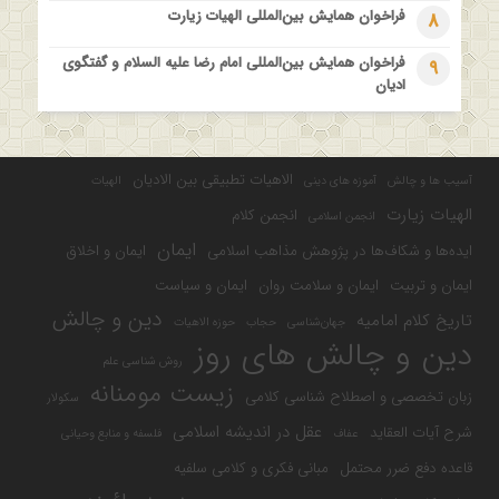
فراخوان همایش بین‌المللی الهیات زیارت
8
فراخوان همایش بین‌المللی امام رضا علیه السلام و گفتگوی
9
ادیان
الاهیات تطبیقی بین الادیان
آسیب ها و چالش
آموزه های دینی
الهیات
الهیات زیارت
انجمن کلام
انجمن اسلامی
ایمان
ایده‌ها و شکاف‌ها در پژوهش مذاهب اسلامی
ایمان و اخلاق
ایمان و تربیت
ایمان و سلامت روان
ایمان و سیاست
دین و چالش
تاریخ کلام امامیه
جهان‌شناسی
حجاب
حوزه الاهیات
دین و چالش های روز
روش شناسی علم
زیست مومنانه
زبان تخصصی و اصطلاح شناسی کلامی
سکولار
عقل در اندیشه اسلامی
شرح آیات العقاید
عفاف
فلسفه و منابع وحیانی
قاعده دفع ضرر محتمل
مبانی فکری و کلامی سلفیه