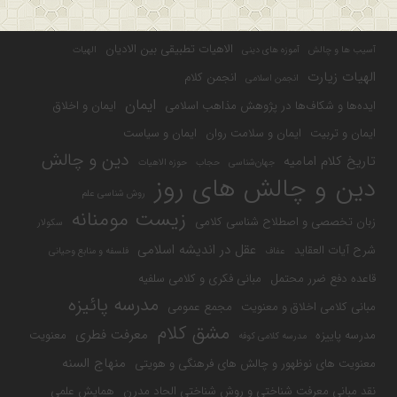
الاهیات تطبیقی بین الادیان
آسیب ها و چالش
آموزه های دینی
الهیات
الهیات زیارت
انجمن کلام
انجمن اسلامی
ایمان
ایده‌ها و شکاف‌ها در پژوهش مذاهب اسلامی
ایمان و اخلاق
ایمان و تربیت
ایمان و سلامت روان
ایمان و سیاست
دین و چالش
تاریخ کلام امامیه
جهان‌شناسی
حجاب
حوزه الاهیات
دین و چالش های روز
روش شناسی علم
زیست مومنانه
زبان تخصصی و اصطلاح شناسی کلامی
سکولار
عقل در اندیشه اسلامی
شرح آیات العقاید
عفاف
فلسفه و منابع وحیانی
قاعده دفع ضرر محتمل
مبانی فکری و کلامی سلفیه
مدرسه پائیزه
مبانی کلامی اخلاق و معنویت
مجمع عمومی
مشق کلام
معرفت فطری
مدرسه پاییزه
معنویت
مدرسه کلامی کوفه
منهاج السنه
معنویت های نوظهور و چالش های فرهنگی و هویتی
نقد مبانی معرفت شناختی و روش شناختی الحاد مدرن
همایش علمی