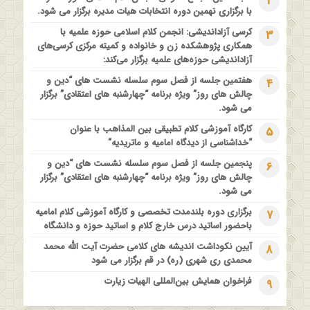
2
دیدگاه امامیه و ماتریدیه”
با برگزاری نهمین دوره انتخابات هیات مدیره برگزار می شود.
1 سال قبل
کرسی آزاداندیشی: انجمن کلام اسلامی حوزه علمیه با
3
اولین همایش ملی” #زن و #خانواده ؛ کاوش های #وحیانی و
همکاری پژوهشکده زن و خانواده و کمیته مرکزی کرسی‌های
#عقلانی
آزاداندیشی حوزه‌های علمیه برگزار می‌کند:
1 سال قبل
هفتمین جلسه از فصل سوم سلسله نشست های “دین و
4
فراخوان مقاله ویژه سیزدهمین همایش بین المللی’فلسفه دین
چالش های روز” ویژه برنامه “چهارشنبه های اعتقادی” برگزار
معاصر با موضوع: “وحی و نبوت”
می شود.
کارگاه آموزشی کلام تطبیقی بین المذاهب با عنوان
5
“خداشناسی از دیدگاه امامیه و ماتریدیه”
پنجمین جلسه از فصل سوم سلسله نشست های “دین و
6
چالش های روز” ویژه برنامه “چهارشنبه های اعتقادی” برگزار
می شود.
برگزاری دوره بلندمدت تخصصی و کارگاه آموزشی کلام امامیه
7
باحضور اساتید درس خارج کلام و اساتید حوزه و دانشگاه
آیین نکوداشت اندیشه های کلامی حضرت آیت الله محمد
8
محمدی ری شهری (ره) در قم برگزار می شود
فراخوان همایش بین‌المللی الهیات زیارت
9