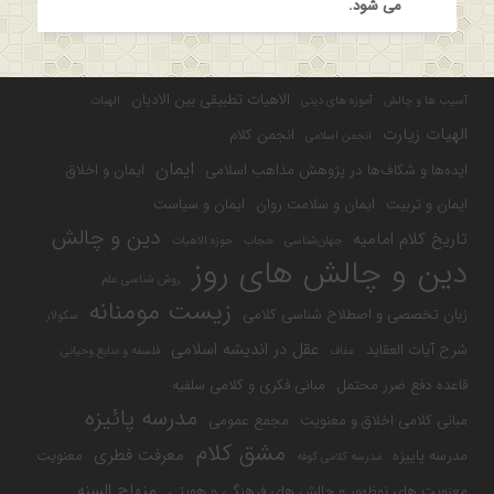
می شود.
الاهیات تطبیقی بین الادیان
آسیب ها و چالش
آموزه های دینی
الهیات
الهیات زیارت
انجمن کلام
انجمن اسلامی
ایمان
ایده‌ها و شکاف‌ها در پژوهش مذاهب اسلامی
ایمان و اخلاق
ایمان و تربیت
ایمان و سلامت روان
ایمان و سیاست
دین و چالش
تاریخ کلام امامیه
جهان‌شناسی
حجاب
حوزه الاهیات
دین و چالش های روز
روش شناسی علم
زیست مومنانه
زبان تخصصی و اصطلاح شناسی کلامی
سکولار
عقل در اندیشه اسلامی
شرح آیات العقاید
عفاف
فلسفه و منابع وحیانی
قاعده دفع ضرر محتمل
مبانی فکری و کلامی سلفیه
مدرسه پائیزه
مبانی کلامی اخلاق و معنویت
مجمع عمومی
مشق کلام
معرفت فطری
مدرسه پاییزه
معنویت
مدرسه کلامی کوفه
منهاج السنه
معنویت های نوظهور و چالش های فرهنگی و هویتی