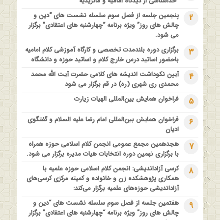
“خداشناسی از دیدگاه امامیه و ماتریدیه”
کارگاه آموزشی کلام تطبیقی بین المذاهب با عنوان “خداشناسی از
پنجمین جلسه از فصل سوم سلسله نشست های “دین و
2
دیدگاه امامیه و ماتریدیه”
چالش های روز” ویژه برنامه “چهارشنبه های اعتقادی” برگزار
1 سال قبل
می شود.
اولین همایش ملی” #زن و #خانواده ؛ کاوش های #وحیانی و
برگزاری دوره بلندمدت تخصصی و کارگاه آموزشی کلام امامیه
3
#عقلانی
باحضور اساتید درس خارج کلام و اساتید حوزه و دانشگاه
1 سال قبل
آیین نکوداشت اندیشه های کلامی حضرت آیت الله محمد
4
فراخوان مقاله ویژه سیزدهمین همایش بین المللی’فلسفه دین
محمدی ری شهری (ره) در قم برگزار می شود
معاصر با موضوع: “وحی و نبوت”
فراخوان همایش بین‌المللی الهیات زیارت
5
فراخوان همایش بین‌المللی امام رضا علیه السلام و گفتگوی
6
ادیان
هجدهمین مجمع عمومی انجمن کلام اسلامی حوزه همراه
7
با برگزاری نهمین دوره انتخابات هیات مدیره برگزار می شود.
کرسی آزاداندیشی: انجمن کلام اسلامی حوزه علمیه با
8
همکاری پژوهشکده زن و خانواده و کمیته مرکزی کرسی‌های
آزاداندیشی حوزه‌های علمیه برگزار می‌کند:
هفتمین جلسه از فصل سوم سلسله نشست های “دین و
9
چالش های روز” ویژه برنامه “چهارشنبه های اعتقادی” برگزار