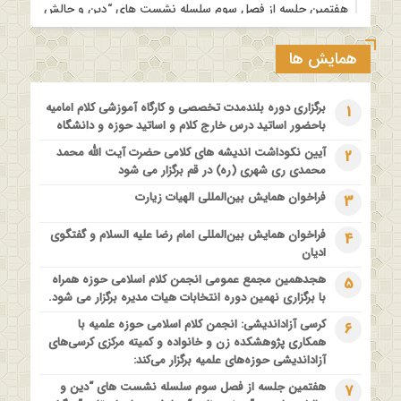
هفتمین جلسه از فصل سوم سلسله نشست های “دین و چالش
های روز” ویژه برنامه “چهارشنبه های اعتقادی” برگزار می شود.
1 سال قبل
همایش ها
مدرسه بهاره بازخوانی آموزه وحیانی بینونت پیشینه // تقریرها //
ادله
برگزاری دوره بلندمدت تخصصی و کارگاه آموزشی کلام امامیه
1
1 سال قبل
باحضور اساتید درس خارج کلام و اساتید حوزه و دانشگاه
کارگاه آموزشی کلام تطبیقی بین المذاهب با عنوان “خداشناسی از
آیین نکوداشت اندیشه های کلامی حضرت آیت الله محمد
2
دیدگاه امامیه و ماتریدیه”
محمدی ری شهری (ره) در قم برگزار می شود
1 سال قبل
فراخوان همایش بین‌المللی الهیات زیارت
3
اولین همایش ملی” #زن و #خانواده ؛ کاوش های #وحیانی و
#عقلانی
فراخوان همایش بین‌المللی امام رضا علیه السلام و گفتگوی
4
1 سال قبل
ادیان
فراخوان مقاله ویژه سیزدهمین همایش بین المللی’فلسفه دین
هجدهمین مجمع عمومی انجمن کلام اسلامی حوزه همراه
5
معاصر با موضوع: “وحی و نبوت”
با برگزاری نهمین دوره انتخابات هیات مدیره برگزار می شود.
کرسی آزاداندیشی: انجمن کلام اسلامی حوزه علمیه با
6
همکاری پژوهشکده زن و خانواده و کمیته مرکزی کرسی‌های
آزاداندیشی حوزه‌های علمیه برگزار می‌کند:
هفتمین جلسه از فصل سوم سلسله نشست های “دین و
7