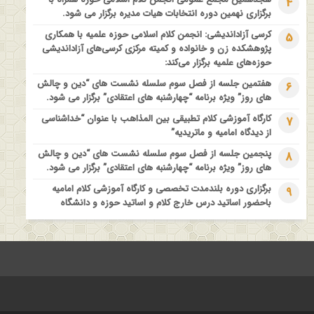
4
فراخوان مقاله ویژه سیزدهمین همایش بین المللی’فلسفه دین معاصر
برگزاری نهمین دوره انتخابات هیات مدیره برگزار می شود.
با موضوع: “وحی و نبوت”
کرسی آزاداندیشی: انجمن کلام اسلامی حوزه علمیه با همکاری
5
پژوهشکده زن و خانواده و کمیته مرکزی کرسی‌های آزاداندیشی
حوزه‌های علمیه برگزار می‌کند:
هفتمین جلسه از فصل سوم سلسله نشست های “دین و چالش
6
های روز” ویژه برنامه “چهارشنبه های اعتقادی” برگزار می شود.
کارگاه آموزشی کلام تطبیقی بین المذاهب با عنوان “خداشناسی
7
از دیدگاه امامیه و ماتریدیه”
پنجمین جلسه از فصل سوم سلسله نشست های “دین و چالش
8
های روز” ویژه برنامه “چهارشنبه های اعتقادی” برگزار می شود.
برگزاری دوره بلندمدت تخصصی و کارگاه آموزشی کلام امامیه
9
باحضور اساتید درس خارج کلام و اساتید حوزه و دانشگاه