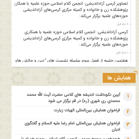
تصاویر کرسی آزاداندیشی: انجمن کلام اسلامی حوزه علمیه با همکاری
پژوهشکده زن و خانواده و کمیته مرکزی کرسی‌های آزاداندیشی
حوزه‌های علمیه برگزار می‌کند:
11 ماه قبل
کرسی آزاداندیشی: انجمن کلام اسلامی حوزه علمیه با همکاری
پژوهشکده زن و خانواده و کمیته مرکزی کرسی‌های آزاداندیشی
حوزه‌های علمیه برگزار می‌کند:
1 سال قبل
هفتمین جلسه از فصل سوم سلسله نشست های “دین و چالش های
روز” ویژه برنامه “چهارشنبه های اعتقادی” برگزار می شود.
1 سال قبل
همایش ها
مدرسه بهاره بازخوانی آموزه وحیانی بینونت پیشینه // تقریرها // ادله
1 سال قبل
آیین نکوداشت اندیشه های کلامی حضرت آیت الله محمد
1
کارگاه آموزشی کلام تطبیقی بین المذاهب با عنوان “خداشناسی از
محمدی ری شهری (ره) در قم برگزار می شود
دیدگاه امامیه و ماتریدیه”
فراخوان همایش بین‌المللی الهیات زیارت
2
1 سال قبل
اولین همایش ملی” #زن و #خانواده ؛ کاوش های #وحیانی و
فراخوان همایش بین‌المللی امام رضا علیه السلام و گفتگوی
3
#عقلانی
ادیان
1 سال قبل
هجدهمین مجمع عمومی انجمن کلام اسلامی حوزه همراه با