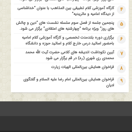
فراخوان مقاله ویژه سیزدهمین همایش بین المللی’فلسفه دین معاصر
کارگاه آموزشی کلام تطبیقی بین المذاهب با عنوان “خداشناسی
4
با موضوع: “وحی و نبوت”
از دیدگاه امامیه و ماتریدیه”
پنجمین جلسه از فصل سوم سلسله نشست های “دین و چالش
5
های روز” ویژه برنامه “چهارشنبه های اعتقادی” برگزار می شود.
برگزاری دوره بلندمدت تخصصی و کارگاه آموزشی کلام امامیه
6
باحضور اساتید درس خارج کلام و اساتید حوزه و دانشگاه
آیین نکوداشت اندیشه های کلامی حضرت آیت الله محمد
7
محمدی ری شهری (ره) در قم برگزار می شود
فراخوان همایش بین‌المللی الهیات زیارت
8
فراخوان همایش بین‌المللی امام رضا علیه السلام و گفتگوی
9
ادیان