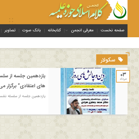
صفحه نخست
معرفی انجمن
کتابخانه
بانک صوت
تصاویر
سکولار
۰۳
یازدهمین جلسه از سلس
مرداد
های اعتقادی” برگزار می
یازدهمین جلسه از سلسله نشست 