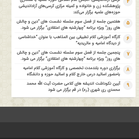
4
فراخوان مقاله ویژه سیزدهمین همایش بین المللی’فلسفه دین معاصر
پژوهشکده زن و خانواده و کمیته مرکزی کرسی‌های آزاداندیشی
با موضوع: “وحی و نبوت”
حوزه‌های علمیه برگزار می‌کند:
هفتمین جلسه از فصل سوم سلسله نشست های “دین و چالش
5
های روز” ویژه برنامه “چهارشنبه های اعتقادی” برگزار می شود.
کارگاه آموزشی کلام تطبیقی بین المذاهب با عنوان “خداشناسی
6
از دیدگاه امامیه و ماتریدیه”
پنجمین جلسه از فصل سوم سلسله نشست های “دین و چالش
7
های روز” ویژه برنامه “چهارشنبه های اعتقادی” برگزار می شود.
برگزاری دوره بلندمدت تخصصی و کارگاه آموزشی کلام امامیه
8
باحضور اساتید درس خارج کلام و اساتید حوزه و دانشگاه
آیین نکوداشت اندیشه های کلامی حضرت آیت الله محمد
9
محمدی ری شهری (ره) در قم برگزار می شود