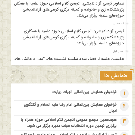
تصاویر کرسی آزاداندیشی: انجمن کلام اسلامی حوزه علمیه با همکاری
پژوهشکده زن و خانواده و کمیته مرکزی کرسی‌های آزاداندیشی
حوزه‌های علمیه برگزار می‌کند:
11 ماه قبل
کرسی آزاداندیشی: انجمن کلام اسلامی حوزه علمیه با همکاری
پژوهشکده زن و خانواده و کمیته مرکزی کرسی‌های آزاداندیشی
حوزه‌های علمیه برگزار می‌کند:
1 سال قبل
هفتمین جلسه از فصل سوم سلسله نشست های “دین و چالش های
روز” ویژه برنامه “چهارشنبه های اعتقادی” برگزار می شود.
1 سال قبل
همایش ها
مدرسه بهاره بازخوانی آموزه وحیانی بینونت پیشینه // تقریرها // ادله
1 سال قبل
فراخوان همایش بین‌المللی الهیات زیارت
1
کارگاه آموزشی کلام تطبیقی بین المذاهب با عنوان “خداشناسی از
دیدگاه امامیه و ماتریدیه”
فراخوان همایش بین‌المللی امام رضا علیه السلام و گفتگوی
2
ادیان
1 سال قبل
اولین همایش ملی” #زن و #خانواده ؛ کاوش های #وحیانی و
هجدهمین مجمع عمومی انجمن کلام اسلامی حوزه همراه با
3
#عقلانی
برگزاری نهمین دوره انتخابات هیات مدیره برگزار می شود.
1 سال قبل
کرسی آزاداندیشی: انجمن کلام اسلامی حوزه علمیه با همکاری