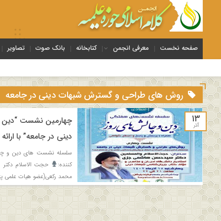
صفحه نخست
معرفی انجمن
کتابخانه
بانک صوت
تصاویر
روش های طراحی و گسترش شبهات دینی در جامعه
۱۳
چهارمین نشست “دین و
آذر
دینی در جامعه” با ارائ
سلسله نشست های دین و چا
کننده:
حجت الاسلام دکتر س
محمد رکعی(عضو هیات علمی پ