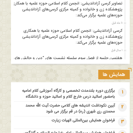
تصاویر کرسی آزاداندیشی: انجمن کلام اسلامی حوزه علمیه با همکاری
پژوهشکده زن و خانواده و کمیته مرکزی کرسی‌های آزاداندیشی
حوزه‌های علمیه برگزار می‌کند:
11 ماه قبل
کرسی آزاداندیشی: انجمن کلام اسلامی حوزه علمیه با همکاری
پژوهشکده زن و خانواده و کمیته مرکزی کرسی‌های آزاداندیشی
حوزه‌های علمیه برگزار می‌کند:
1 سال قبل
هفتمین جلسه از فصل سوم سلسله نشست های “دین و چالش های
روز” ویژه برنامه “چهارشنبه های اعتقادی” برگزار می شود.
1 سال قبل
همایش ها
مدرسه بهاره بازخوانی آموزه وحیانی بینونت پیشینه // تقریرها // ادله
1 سال قبل
برگزاری دوره بلندمدت تخصصی و کارگاه آموزشی کلام امامیه
1
کارگاه آموزشی کلام تطبیقی بین المذاهب با عنوان “خداشناسی از
باحضور اساتید درس خارج کلام و اساتید حوزه و دانشگاه
دیدگاه امامیه و ماتریدیه”
آیین نکوداشت اندیشه های کلامی حضرت آیت الله محمد
2
1 سال قبل
محمدی ری شهری (ره) در قم برگزار می شود
اولین همایش ملی” #زن و #خانواده ؛ کاوش های #وحیانی و
فراخوان همایش بین‌المللی الهیات زیارت
3
#عقلانی
1 سال قبل
فراخوان همایش بین‌المللی امام رضا علیه السلام و گفتگوی