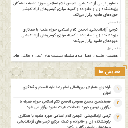
تصاویر کرسی آزاداندیشی: انجمن کلام اسلامی حوزه علمیه با همکاری
پژوهشکده زن و خانواده و کمیته مرکزی کرسی‌های آزاداندیشی
حوزه‌های علمیه برگزار می‌کند:
11 ماه قبل
کرسی آزاداندیشی: انجمن کلام اسلامی حوزه علمیه با همکاری
پژوهشکده زن و خانواده و کمیته مرکزی کرسی‌های آزاداندیشی
حوزه‌های علمیه برگزار می‌کند:
1 سال قبل
هفتمین جلسه از فصل سوم سلسله نشست های “دین و چالش های
روز” ویژه برنامه “چهارشنبه های اعتقادی” برگزار می شود.
1 سال قبل
همایش ها
مدرسه بهاره بازخوانی آموزه وحیانی بینونت پیشینه // تقریرها // ادله
1 سال قبل
فراخوان همایش بین‌المللی امام رضا علیه السلام و گفتگوی
1
کارگاه آموزشی کلام تطبیقی بین المذاهب با عنوان “خداشناسی از
ادیان
دیدگاه امامیه و ماتریدیه”
هجدهمین مجمع عمومی انجمن کلام اسلامی حوزه همراه با
2
1 سال قبل
برگزاری نهمین دوره انتخابات هیات مدیره برگزار می شود.
اولین همایش ملی” #زن و #خانواده ؛ کاوش های #وحیانی و
کرسی آزاداندیشی: انجمن کلام اسلامی حوزه علمیه با همکاری
3
#عقلانی
پژوهشکده زن و خانواده و کمیته مرکزی کرسی‌های آزاداندیشی
1 سال قبل
حوزه‌های علمیه برگزار می‌کند: