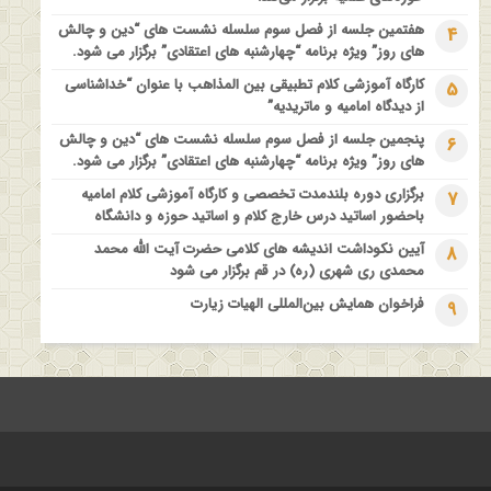
فراخوان مقاله ویژه سیزدهمین همایش بین المللی’فلسفه دین معاصر
هفتمین جلسه از فصل سوم سلسله نشست های “دین و چالش
4
با موضوع: “وحی و نبوت”
های روز” ویژه برنامه “چهارشنبه های اعتقادی” برگزار می شود.
کارگاه آموزشی کلام تطبیقی بین المذاهب با عنوان “خداشناسی
5
از دیدگاه امامیه و ماتریدیه”
پنجمین جلسه از فصل سوم سلسله نشست های “دین و چالش
6
های روز” ویژه برنامه “چهارشنبه های اعتقادی” برگزار می شود.
برگزاری دوره بلندمدت تخصصی و کارگاه آموزشی کلام امامیه
7
باحضور اساتید درس خارج کلام و اساتید حوزه و دانشگاه
آیین نکوداشت اندیشه های کلامی حضرت آیت الله محمد
8
محمدی ری شهری (ره) در قم برگزار می شود
فراخوان همایش بین‌المللی الهیات زیارت
9