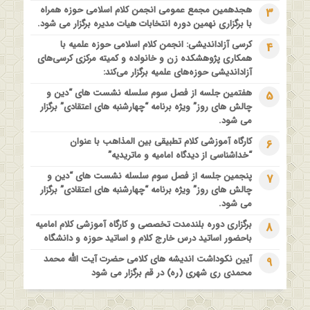
1 سال قبل
هجدهمین مجمع عمومی انجمن کلام اسلامی حوزه همراه
3
اولین همایش ملی” #زن و #خانواده ؛ کاوش های #وحیانی و
با برگزاری نهمین دوره انتخابات هیات مدیره برگزار می شود.
#عقلانی
کرسی آزاداندیشی: انجمن کلام اسلامی حوزه علمیه با
4
1 سال قبل
همکاری پژوهشکده زن و خانواده و کمیته مرکزی کرسی‌های
فراخوان مقاله ویژه سیزدهمین همایش بین المللی’فلسفه دین
آزاداندیشی حوزه‌های علمیه برگزار می‌کند:
معاصر با موضوع: “وحی و نبوت”
هفتمین جلسه از فصل سوم سلسله نشست های “دین و
5
چالش های روز” ویژه برنامه “چهارشنبه های اعتقادی” برگزار
می شود.
کارگاه آموزشی کلام تطبیقی بین المذاهب با عنوان
6
“خداشناسی از دیدگاه امامیه و ماتریدیه”
پنجمین جلسه از فصل سوم سلسله نشست های “دین و
7
چالش های روز” ویژه برنامه “چهارشنبه های اعتقادی” برگزار
می شود.
برگزاری دوره بلندمدت تخصصی و کارگاه آموزشی کلام امامیه
8
باحضور اساتید درس خارج کلام و اساتید حوزه و دانشگاه
آیین نکوداشت اندیشه های کلامی حضرت آیت الله محمد
9
محمدی ری شهری (ره) در قم برگزار می شود