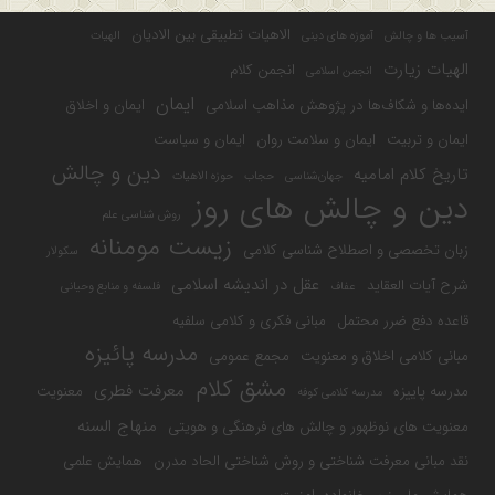
الاهیات تطبیقی بین الادیان
آسیب ها و چالش
آموزه های دینی
الهیات
الهیات زیارت
انجمن کلام
انجمن اسلامی
ایمان
ایده‌ها و شکاف‌ها در پژوهش مذاهب اسلامی
ایمان و اخلاق
ایمان و تربیت
ایمان و سلامت روان
ایمان و سیاست
دین و چالش
تاریخ کلام امامیه
جهان‌شناسی
حجاب
حوزه الاهیات
دین و چالش های روز
روش شناسی علم
زیست مومنانه
زبان تخصصی و اصطلاح شناسی کلامی
سکولار
عقل در اندیشه اسلامی
شرح آیات العقاید
عفاف
فلسفه و منابع وحیانی
قاعده دفع ضرر محتمل
مبانی فکری و کلامی سلفیه
مدرسه پائیزه
مبانی کلامی اخلاق و معنویت
مجمع عمومی
مشق کلام
معرفت فطری
مدرسه پاییزه
معنویت
مدرسه کلامی کوفه
منهاج السنه
معنویت های نوظهور و چالش های فرهنگی و هویتی
نقد مبانی معرفت شناختی و روش شناختی الحاد مدرن
همایش علمی