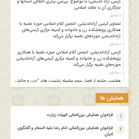
کرسی آزاد اندیشی؛ با موضوع: بررسی برابری اخلاقی انسانها و
سازگاری آن با عقاید اسلامی
11 ماه قبل
تصاویر کرسی آزاداندیشی: انجمن کلام اسلامی حوزه علمیه با
همکاری پژوهشکده زن و خانواده و کمیته مرکزی کرسی‌های
آزاداندیشی حوزه‌های علمیه برگزار می‌کند:
11 ماه قبل
کرسی آزاداندیشی: انجمن کلام اسلامی حوزه علمیه با همکاری
پژوهشکده زن و خانواده و کمیته مرکزی کرسی‌های آزاداندیشی
حوزه‌های علمیه برگزار می‌کند:
1 سال قبل
هفتمین جلسه از فصل سوم سلسله نشست های “دین و چالش
های روز” ویژه برنامه “چهارشنبه های اعتقادی” برگزار می شود.
1 سال قبل
همایش ها
مدرسه بهاره بازخوانی آموزه وحیانی بینونت پیشینه // تقریرها //
ادله
فراخوان همایش بین‌المللی الهیات زیارت
1
1 سال قبل
کارگاه آموزشی کلام تطبیقی بین المذاهب با عنوان “خداشناسی از
فراخوان همایش بین‌المللی امام رضا علیه السلام و گفتگوی
2
دیدگاه امامیه و ماتریدیه”
ادیان