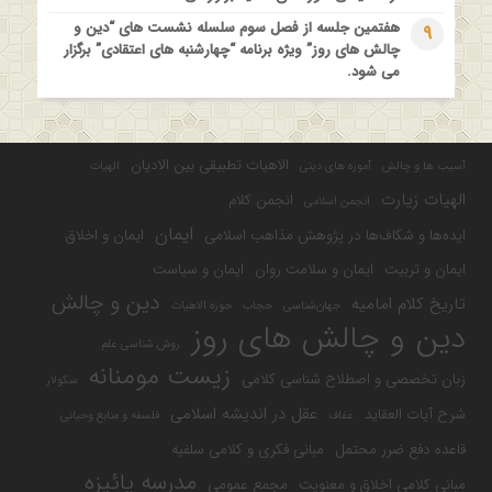
هفتمین جلسه از فصل سوم سلسله نشست های “دین و
9
چالش های روز” ویژه برنامه “چهارشنبه های اعتقادی” برگزار
می شود.
الاهیات تطبیقی بین الادیان
آسیب ها و چالش
آموزه های دینی
الهیات
الهیات زیارت
انجمن کلام
انجمن اسلامی
ایمان
ایده‌ها و شکاف‌ها در پژوهش مذاهب اسلامی
ایمان و اخلاق
ایمان و تربیت
ایمان و سلامت روان
ایمان و سیاست
دین و چالش
تاریخ کلام امامیه
جهان‌شناسی
حجاب
حوزه الاهیات
دین و چالش های روز
روش شناسی علم
زیست مومنانه
زبان تخصصی و اصطلاح شناسی کلامی
سکولار
عقل در اندیشه اسلامی
شرح آیات العقاید
عفاف
فلسفه و منابع وحیانی
قاعده دفع ضرر محتمل
مبانی فکری و کلامی سلفیه
مدرسه پائیزه
مبانی کلامی اخلاق و معنویت
مجمع عمومی