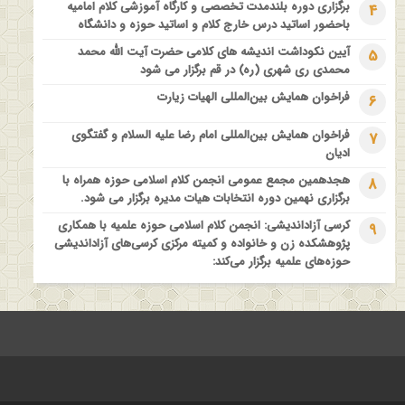
برگزاری دوره بلندمدت تخصصی و کارگاه آموزشی کلام امامیه
4
فراخوان مقاله ویژه سیزدهمین همایش بین المللی’فلسفه دین معاصر
باحضور اساتید درس خارج کلام و اساتید حوزه و دانشگاه
با موضوع: “وحی و نبوت”
آیین نکوداشت اندیشه های کلامی حضرت آیت الله محمد
5
محمدی ری شهری (ره) در قم برگزار می شود
فراخوان همایش بین‌المللی الهیات زیارت
6
فراخوان همایش بین‌المللی امام رضا علیه السلام و گفتگوی
7
ادیان
هجدهمین مجمع عمومی انجمن کلام اسلامی حوزه همراه با
8
برگزاری نهمین دوره انتخابات هیات مدیره برگزار می شود.
کرسی آزاداندیشی: انجمن کلام اسلامی حوزه علمیه با همکاری
9
پژوهشکده زن و خانواده و کمیته مرکزی کرسی‌های آزاداندیشی
حوزه‌های علمیه برگزار می‌کند: