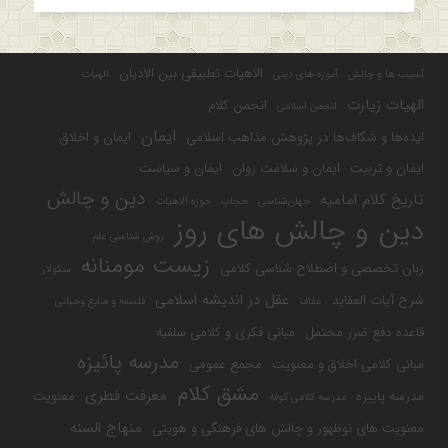
الاهیات تطبیقی بین الادیان
آسیب ها و چالش
آموزه های دینی
الهیات
الهیات زیارت
انجمن کلام
انجمن اسلامی
ایمان
ایده‌ها و شکاف‌ها در پژوهش مذاهب اسلامی
ایمان و اخلاق
ایمان و تربیت
ایمان و سلامت روان
ایمان و سیاست
دین و چالش
تاریخ کلام امامیه
جهان‌شناسی
حجاب
حوزه الاهیات
دین و چالش های روز
روش شناسی علم
زیست مومنانه
زبان تخصصی و اصطلاح شناسی کلامی
سکولار
عقل در اندیشه اسلامی
شرح آیات العقاید
عفاف
فلسفه و منابع وحیانی
قاعده دفع ضرر محتمل
مبانی فکری و کلامی سلفیه
مدرسه پائیزه
مبانی کلامی اخلاق و معنویت
مجمع عمومی
مشق کلام
معرفت فطری
مدرسه پاییزه
معنویت
مدرسه کلامی کوفه
منهاج السنه
معنویت های نوظهور و چالش های فرهنگی و هویتی