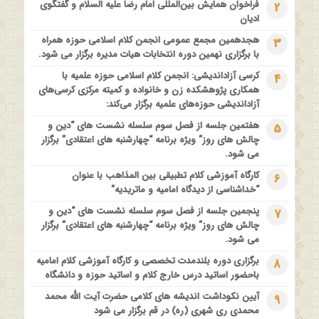
فراخوان همایش بین‌المللی امام رضا علیه السلام و گفتگوی
2
دیدگاه امامیه و ماتریدیه”
ادیان
1 سال قبل
هجدهمین مجمع عمومی انجمن کلام اسلامی حوزه همراه
3
اولین همایش ملی” #زن و #خانواده ؛ کاوش های #وحیانی و
با برگزاری نهمین دوره انتخابات هیات مدیره برگزار می شود.
#عقلانی
کرسی آزاداندیشی: انجمن کلام اسلامی حوزه علمیه با
4
1 سال قبل
همکاری پژوهشکده زن و خانواده و کمیته مرکزی کرسی‌های
فراخوان مقاله ویژه سیزدهمین همایش بین المللی’فلسفه دین
آزاداندیشی حوزه‌های علمیه برگزار می‌کند:
معاصر با موضوع: “وحی و نبوت”
هفتمین جلسه از فصل سوم سلسله نشست های “دین و
5
چالش های روز” ویژه برنامه “چهارشنبه های اعتقادی” برگزار
می شود.
کارگاه آموزشی کلام تطبیقی بین المذاهب با عنوان
6
“خداشناسی از دیدگاه امامیه و ماتریدیه”
پنجمین جلسه از فصل سوم سلسله نشست های “دین و
7
چالش های روز” ویژه برنامه “چهارشنبه های اعتقادی” برگزار
می شود.
برگزاری دوره بلندمدت تخصصی و کارگاه آموزشی کلام امامیه
8
باحضور اساتید درس خارج کلام و اساتید حوزه و دانشگاه
آیین نکوداشت اندیشه های کلامی حضرت آیت الله محمد
9
محمدی ری شهری (ره) در قم برگزار می شود