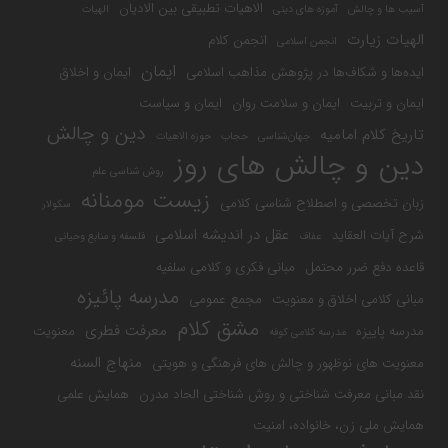
الاهیات تطبیقی بین الادیان
آسیب ها و چالش
آموزه های دینی
الهیات
الهیات زیارت
انجمن کلام
انجمن اسلامی
ایمان
ایده‌ها و شکاف‌ها در پژوهش مذاهب اسلامی
ایمان و اخلاق
ایمان و تربیت
ایمان و سلامت روان
ایمان و سیاست
دین و چالش
تاریخ کلام امامیه
جهان‌شناسی
حجاب
حوزه الاهیات
دین و چالش های روز
روش شناسی علم
زیست مومنانه
زبان تخصصی و اصطلاح شناسی کلامی
سکولار
عقل در اندیشه اسلامی
شرح آیات العقاید
عفاف
فلسفه و منابع وحیانی
قاعده دفع ضرر محتمل
مبانی فکری و کلامی سلفیه
مدرسه پائیزه
مبانی کلامی اخلاق و معنویت
مجمع عمومی
مشق کلام
معرفت فطری
مدرسه پاییزه
معنویت
مدرسه کلامی کوفه
منهاج السنه
معنویت های نوظهور و چالش های فرهنگی و هویتی
نقد مبانی معرفت شناختی و روش شناختی الحاد مدرن
همایش علمی
همایش ملی زن، خانواده، امنیت